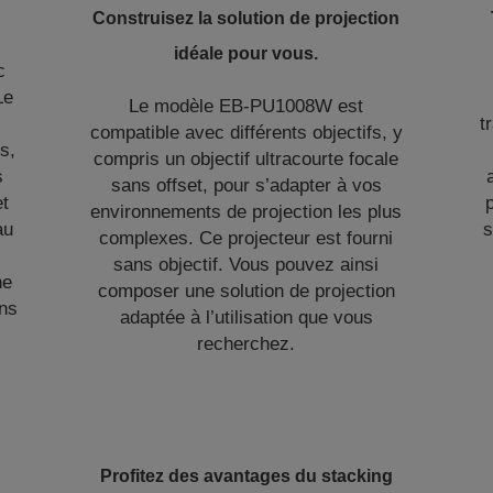
Construisez la solution de projection
idéale pour vous.
c
Le
Le modèle EB-PU1008W est
t
compatible avec différents objectifs, y
s,
compris un objectif ultracourte focale
s
sans offset, pour s’adapter à vos
et
environnements de projection les plus
au
s
complexes. Ce projecteur est fourni
sans objectif. Vous pouvez ainsi
ne
composer une solution de projection
ans
adaptée à l’utilisation que vous
recherchez.
Profitez des avantages du stacking