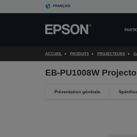
Skip
FRANÇAIS
to
main
content
PARTI
ACCUEIL
PRODUITS
PROJECTEURS
G
EB-PU1008W Projecto
Présentation générale
Spécific