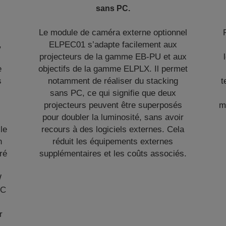
sans PC.
Le module de caméra externe optionnel
,
ELPEC01 s’adapte facilement aux
projecteurs de la gamme EB-PU et aux
e
objectifs de la gamme ELPLX. Il permet
s
notamment de réaliser du stacking
t
sans PC, ce qui signifie que deux
projecteurs peuvent être superposés
m
pour doubler la luminosité, sans avoir
le
recours à des logiciels externes. Cela
n
réduit les équipements externes
ré
supplémentaires et les coûts associés.
W
FC
r