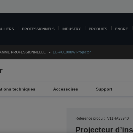
CULIERS
PROFESSIONNELS
INDUSTRY
PRODUITS
ENCRE
AMME PROFESSIONNELLE
EB-PU1008W Projector
r
ations techniques
Accessoires
Support
Référence produit : V11HA33940
Projecteur d’in