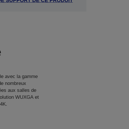
DE SUPPORT DE CE PRODUIT
e
ible avec la gamme
 de nombreux
ées aux salles de
solution WUXGA et
 4K.