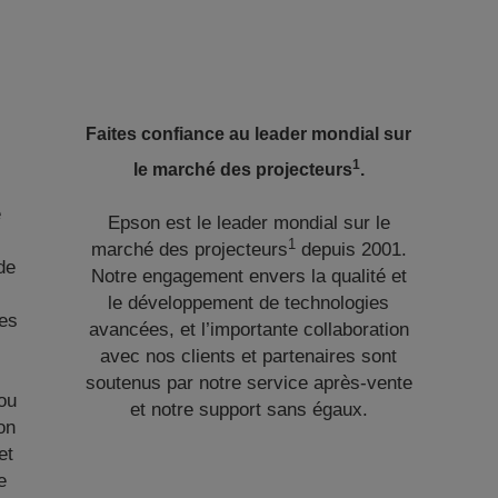
Faites confiance au leader mondial sur
1
le marché des projecteurs
.
e
Epson est le leader mondial sur le
e
1
marché des projecteurs
depuis 2001.
de
Notre engagement envers la qualité et
n
le développement de technologies
les
avancées, et l’importante collaboration
avec nos clients et partenaires sont
soutenus par notre service après-vente
ou
et notre support sans égaux.
ion
et
e