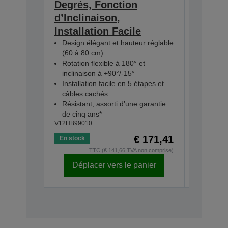
Degrés, Fonction
contin
d’Inclinaison,
Voix cri
sonore
Installation Facile
Léger et
Design élégant et hauteur réglable
15 heur
(60 à 80 cm)
Compati
Rotation flexible à 180° et
intellig
inclinaison à +90°/-15°
V12HC000
Installation facile en 5 étapes et
câbles cachés
Résistant, assorti d’une garantie
de cinq ans*
V12HB99010
€ 171,41
En stock
En stock
TTC (€ 141,66 TVA non comprise)
Déplacer vers le panier
Dépl