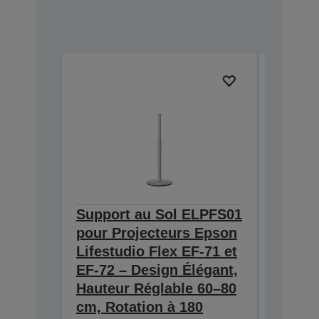
Support au Sol ELPFS01
Paire 
pour Projecteurs Epson
karaok
Lifestudio Flex EF-71 et
ELPKM
EF-72 – Design Élégant,
crista
Hauteur Réglable 60–80
sonore
cm, Rotation à 180
heures