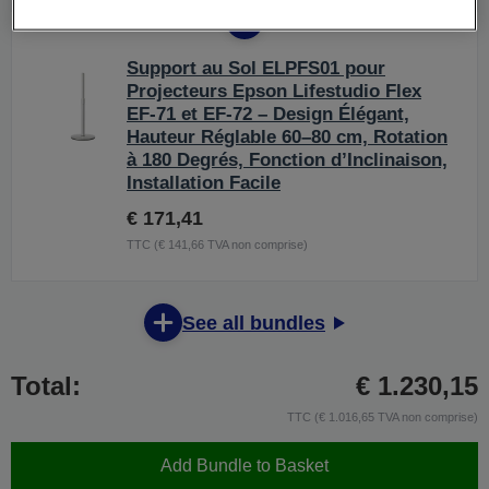
Support au Sol ELPFS01 pour
Projecteurs Epson Lifestudio Flex
EF-71 et EF-72 – Design Élégant,
Hauteur Réglable 60–80 cm, Rotation
à 180 Degrés, Fonction d’Inclinaison,
Installation Facile
€ 171,41
TTC (€ 141,66 TVA non comprise)
See all bundles
Total:
€ 1.230,15
TTC (€ 1.016,65 TVA non comprise)
Add Bundle to Basket