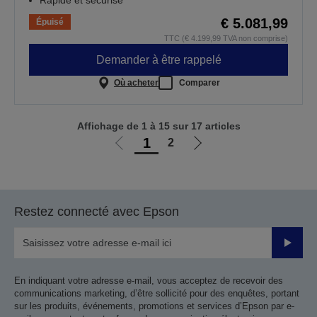
Rapide et sécurisé
€ 5.081,99
Épuisé
TTC (€ 4.199,99 TVA non comprise)
Demander à être rappelé
Où acheter
Comparer
Affichage de 1 à 15 sur 17 articles
1
2
Aller
Aller
à
à
la
la
page
page
Restez connecté avec Epson
précédente
suivante
Valider
En indiquant votre adresse e-mail, vous acceptez de recevoir des
communications marketing, d’être sollicité pour des enquêtes, portant
sur les produits, événements, promotions et services d’Epson par e-