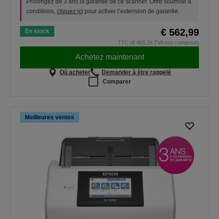
Prolongez de 3 ans la garantie de ce scanner. Offre soumise à
conditions,
cliquez ici
pour activer l’extension de garantie.
€ 562,99
En stock
TTC (€ 465,28 TVA non comprise)
Achetez maintenant
Où acheter
Demander à être rappelé
Comparer
Meilleures ventes