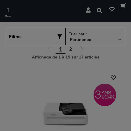
Skip
to
Rechercher
main
Menu
content
Trier par :
Filtres
1
2
Aller
Aller
Affichage de 1 à 15 sur 17 articles
à
à
la
la
page
page
précédente
suivante