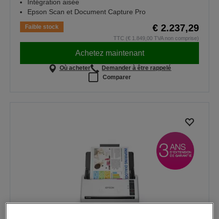
Intégration aisée
Epson Scan et Document Capture Pro
€ 2.237,29
Faible stock
TTC (€ 1.849,00 TVA non comprise)
Achetez maintenant
Où acheter
Demander à être rappelé
Comparer