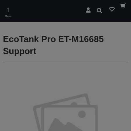
Skip
to
Rechercher
main
Menu
content
EcoTank Pro ET-M16685
Support