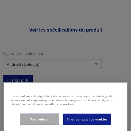
Voir les spécifications du produit
Système d’exploitation :
C’est parti
Attention :
Il est possible que votre système d’exploitation
En cliquant sur « Accepter tous les cookies », vous acceptez le stockage de
ne soit pas détecté correctement. Il est important que vous
cookies sur votre appareil pour améliorer la navigation sur le site, analyser son
utilisation et contribuer à nos efforts de marketing.
sélectionniez manuellement votre système d'exploitation ci-
dessus pour vous assurer que vous visualisez un contenu
compatible.
Tout refuser
Autoriser tous les cookies