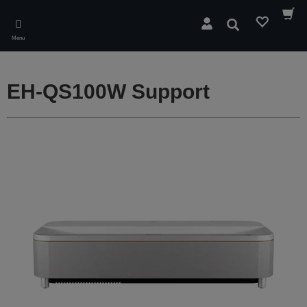
Skip
to
Rechercher
main
Menu
content
EH-QS100W Support