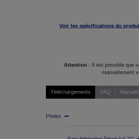
Voir les spécifications du produi
Attention :
Il est possible que v
manuellement vo
Téléchargements
FAQ
Manuels
Pilotes
Easy Interactive Driver (v4.21)