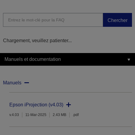
Chercher
Chargement, veuillez patienter...
Manuels et documentation
Manuels
Epson iProjection (v4.03)
v.4.03
11-Mar-2025
2.43 MB
.pdf