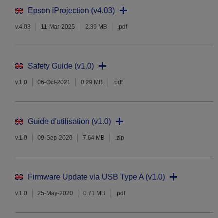
Epson iProjection (v4.03)
v.4.03
11-Mar-2025
2.39 MB
.pdf
Safety Guide (v1.0)
v.1.0
06-Oct-2021
0.29 MB
.pdf
Guide d'utilisation (v1.0)
v.1.0
09-Sep-2020
7.64 MB
.zip
Firmware Update via USB Type A (v1.0)
v.1.0
25-May-2020
0.71 MB
.pdf