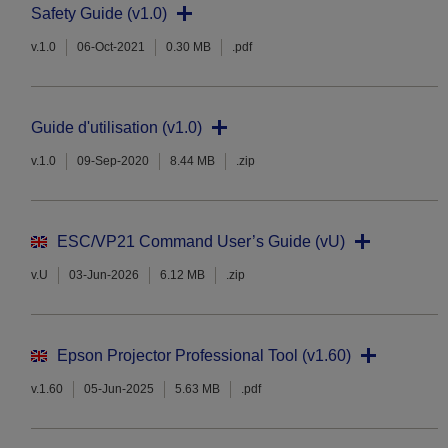
Safety Guide (v1.0)
v.1.0
06-Oct-2021
0.30 MB
.pdf
Guide d'utilisation (v1.0)
v.1.0
09-Sep-2020
8.44 MB
.zip
ESC/VP21 Command User’s Guide (vU)
v.U
03-Jun-2026
6.12 MB
.zip
Epson Projector Professional Tool (v1.60)
v.1.60
05-Jun-2025
5.63 MB
.pdf