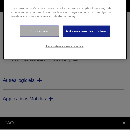
Téléchargements
En cliquant sur « Accepter tous les cookies », vous acceptez le stockage de
cookies sur votre appareil pour améliorer la navigation sur le site, analyser son
utilisation et contribuer à nos efforts de marketing.
Firmware
Tout refuser
Autoriser tous les cookies
Paramètres des cookies
Firmware (v4.13)
v.4.13
22-Sep-2023
48.20 MB
.zip
Autres logiciels
Applications Mobiles
FAQ