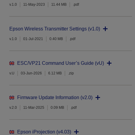
v.1.0
11-May-2023
11.44 MB
.pdf
Epson Wireless Transmitter Settings (v1.0)
v.1.0
01-Jul-2021
0.40 MB
.pdf
ESC/VP21 Command User’s Guide (vU)
v.U
03-Jun-2026
6.12 MB
.zip
Firmware Update Information (v2.0)
v.2.0
11-Mar-2025
0.09 MB
.pdf
Epson iProjection (v4.03)