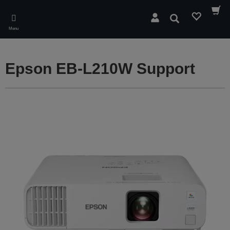
Skip
to
Rechercher
main
Menu
content
Epson EB-L210W Support