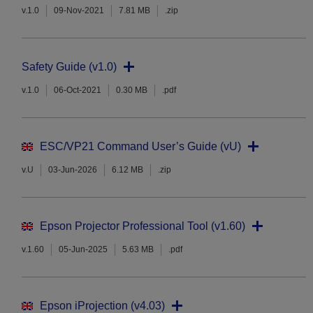
v.1.0
09-Nov-2021
7.81 MB
.zip
Safety Guide (v1.0)
v.1.0
06-Oct-2021
0.30 MB
.pdf
ESC/VP21 Command User’s Guide (vU)
v.U
03-Jun-2026
6.12 MB
.zip
Epson Projector Professional Tool (v1.60)
v.1.60
05-Jun-2025
5.63 MB
.pdf
Epson iProjection (v4.03)