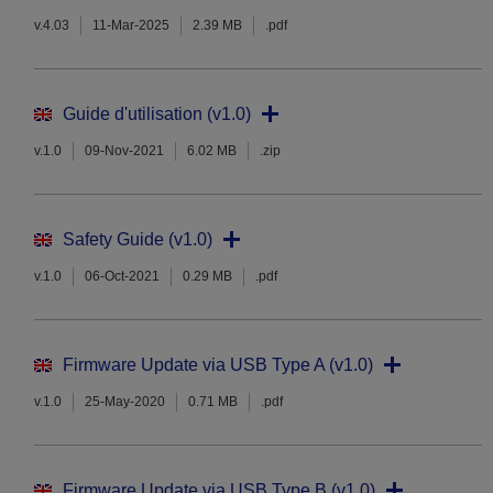
v.4.03
11-Mar-2025
2.39 MB
.pdf
Guide d'utilisation (v1.0)
v.1.0
09-Nov-2021
6.02 MB
.zip
Safety Guide (v1.0)
v.1.0
06-Oct-2021
0.29 MB
.pdf
Firmware Update via USB Type A (v1.0)
v.1.0
25-May-2020
0.71 MB
.pdf
Firmware Update via USB Type B (v1.0)