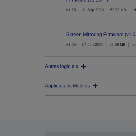
v.1.15
11-Sep-2020
59.73 MB
.z
Screen Mirroring Firmware (v1.0
v.1.05
04-Jun-2020
11.96 MB
.z
Autres logiciels
Applications Mobiles