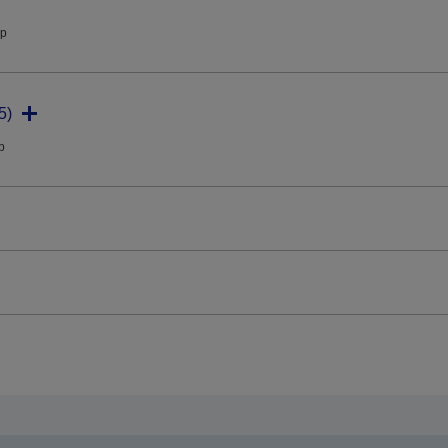
ip
5)
ip