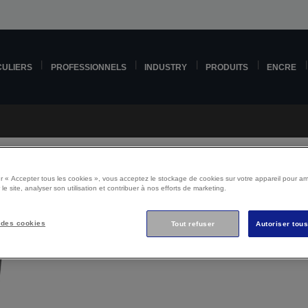
CULIERS
PROFESSIONNELS
INDUSTRY
PRODUITS
ENCRE
r « Accepter tous les cookies », vous acceptez le stockage de cookies sur votre appareil pour amé
 le site, analyser son utilisation et contribuer à nos efforts de marketing.
Epson EB-U42 Support
 des cookies
Tout refuser
Autoriser tou