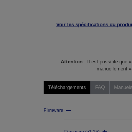
Voir les spécifications du produi
Attention :
Il est possible que v
manuellement vo
Téléchargements
FAQ
Manuels
Firmware
Firmware (v1.15)