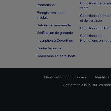
Conditions général
Promotions
vente
Enregistrement de
Conditions de paie
produit
et de livraison
Retour de commande
Conditions d’utilisat
Vérification de garantie
Conditions des
Inscription à CoverPlus
Promotions en lign
Contactez-nous
Recherche de détaillants
Identification du fournisseur
Identifica
Conformité à la loi sur les don