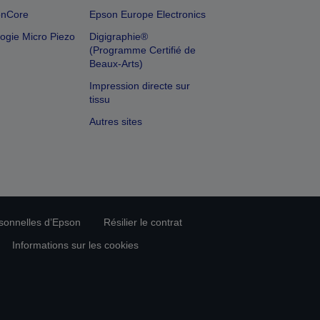
onCore
Epson Europe Electronics
ogie Micro Piezo
Digigraphie®
(Programme Certifié de
Beaux-Arts)
Impression directe sur
tissu
Autres sites
rsonnelles d’Epson
Résilier le contrat
Informations sur les cookies