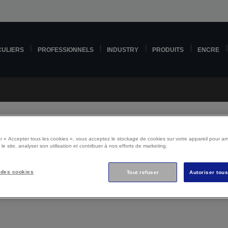
CULIERS
PROFESSIONNELS
INDUSTRY
PRODUITS
ENCRE
r « Accepter tous les cookies », vous acceptez le stockage de cookies sur votre appareil pour amé
 le site, analyser son utilisation et contribuer à nos efforts de marketing.
Epson EcoTank M3180 Su
 des cookies
Tout refuser
Autoriser tou