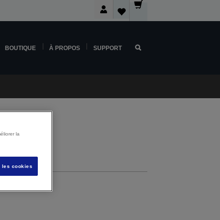
BOUTIQUE
À PROPOS
SUPPORT
liorer la
pport
s les cookies