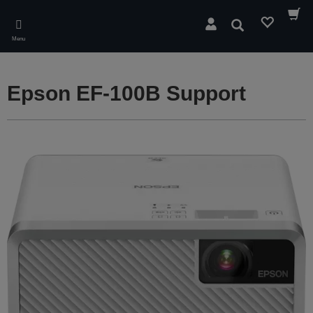
Skip
to
Rechercher
main
Menu
content
Epson EF-100B Support