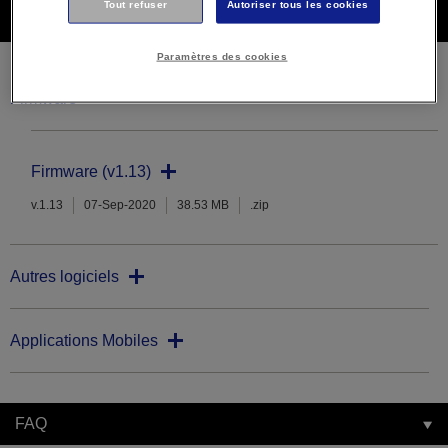
Tout refuser
Autoriser tous les cookies
Téléchargements
Paramètres des cookies
Firmware
Firmware (v1.13)
v.1.13
07-Sep-2020
38.53 MB
.zip
Autres logiciels
Applications Mobiles
FAQ