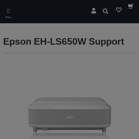
Skip
to
Rechercher
main
Menu
content
Epson EH-LS650W Support