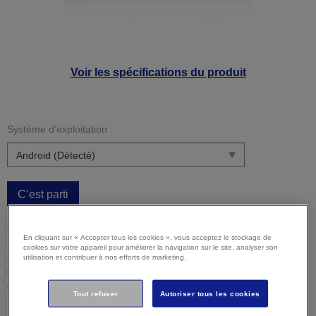
Voir les spécifications du produit
Système d’exploitation :
C’est parti
Attention :
Il est possible que votre système d’exploitation
En cliquant sur « Accepter tous les cookies », vous acceptez le stockage de
ne soit pas détecté correctement. Il est important que vous
cookies sur votre appareil pour améliorer la navigation sur le site, analyser son
sélectionniez manuellement votre système d'exploitation ci-
utilisation et contribuer à nos efforts de marketing.
dessus pour vous assurer que vous visualisez un contenu
compatible.
Tout refuser
Autoriser tous les cookies