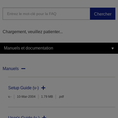
Chercher
Chargement, veuillez patienter...
Manuels et documentation
Manuels
Setup Guide (v-)
v.-
10-Mar-2004
1.79 MB
.pdf
User's Guide (v-)