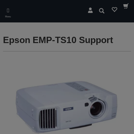
Skip
to
Rechercher
main
Menu
content
Epson EMP-TS10 Support