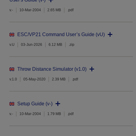
v.-
10-Mar-2004
2.65 MB
.pdf
ESC/VP21 Command User’s Guide (vU)
v.U
03-Jun-2026
6.12 MB
.zip
Throw Distance Simulator (v1.0)
v.1.0
05-May-2020
2.39 MB
.pdf
Setup Guide (v-)
v.-
10-Mar-2004
1.79 MB
.pdf