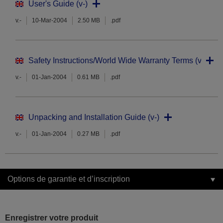
User's Guide (v-)
v.-
10-Mar-2004
2.50 MB
.pdf
Safety Instructions/World Wide Warranty Terms (v-)
v.-
01-Jan-2004
0.61 MB
.pdf
Unpacking and Installation Guide (v-)
v.-
01-Jan-2004
0.27 MB
.pdf
Options de garantie et d’inscription
Enregistrer votre produit