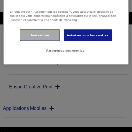
En cliquant sur « Accepter tous les cookies », vous acceptez le stockage de
cookies sur votre appareil pour améliorer la navigation sur le site, analyser son
Téléchargements
utilisation et contribuer à nos efforts de marketing.
Tout refuser
Autoriser tous les cookies
Logiciels de créativité
Paramètres des cookies
Epson Creative Print
Epson Creative Print
Applications Mobiles