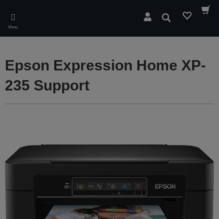
Skip
to
Rechercher
main
Menu
content
Epson Expression Home XP-
235 Support