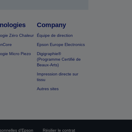
nologies
Company
ogie Zéro Chaleur
Équipe de direction
onCore
Epson Europe Electronics
ogie Micro Piezo
Digigraphie®
(Programme Certifié de
Beaux-Arts)
Impression directe sur
tissu
Autres sites
rsonnelles d’Epson
Résilier le contrat