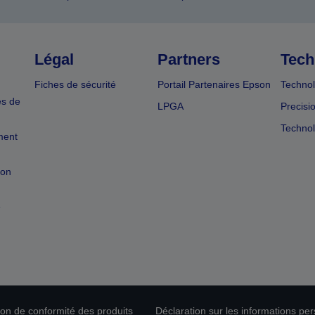
Légal
Partners
Tech
Fiches de sécurité
Portail Partenaires Epson
Technol
es de
LPGA
Precisi
Technol
ment
ion
e
tion de conformité des produits
Déclaration sur les informations pe