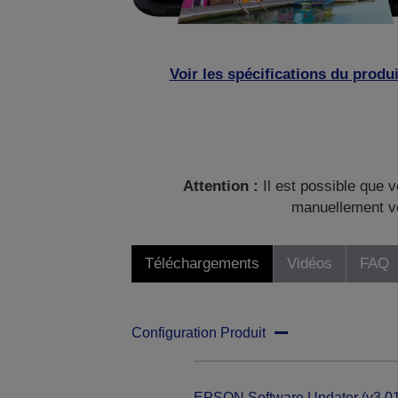
Voir les spécifications du produi
Attention :
Il est possible que v
manuellement vo
Téléchargements
Vidéos
FAQ
Configuration Produit
EPSON Software Updater (v3.01