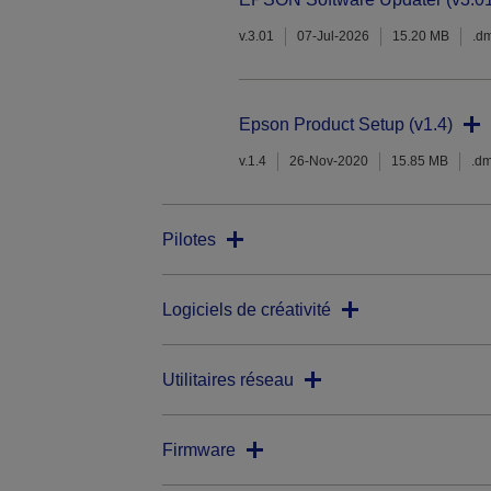
v.3.01
07-Jul-2026
15.20 MB
.d
Epson Product Setup (v1.4)
v.1.4
26-Nov-2020
15.85 MB
.d
Pilotes
Logiciels de créativité
Utilitaires réseau
Firmware