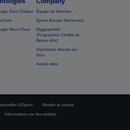
nologies
Company
ogie Zéro Chaleur
Équipe de direction
onCore
Epson Europe Electronics
ogie Micro Piezo
Digigraphie®
(Programme Certifié de
Beaux-Arts)
Impression directe sur
tissu
Autres sites
rsonnelles d’Epson
Résilier le contrat
Informations sur les cookies