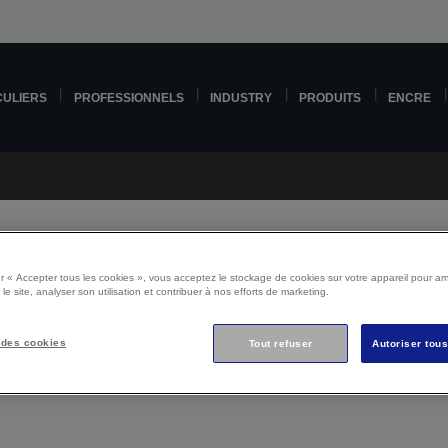
CULIERS
PROFESSIONNELS
INDUSTRY
PRODUITS
ENCRE
r « Accepter tous les cookies », vous acceptez le stockage de cookies sur votre appareil pour amé
 le site, analyser son utilisation et contribuer à nos efforts de marketing.
Epson L1270 Support
 des cookies
Tout refuser
Autoriser tou