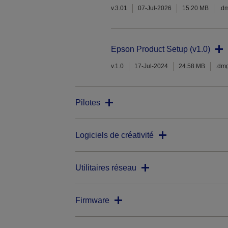
v.3.01
07-Jul-2026
15.20 MB
.d
Epson Product Setup (v1.0)
v.1.0
17-Jul-2024
24.58 MB
.dm
Pilotes
Logiciels de créativité
Utilitaires réseau
Firmware