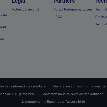
Légal
Partners
Tech
Fiches de sécurité
Portail Partenaires Epson
Technol
es de
LPGA
Precisi
Technol
ment
ion
e
tion de conformité des produits
Déclaration sur les informations pe
nées de l'UE (Data Act)
Contactez-nous au sujet de vos données
L’engagement d’Epson pour l’accessibilité