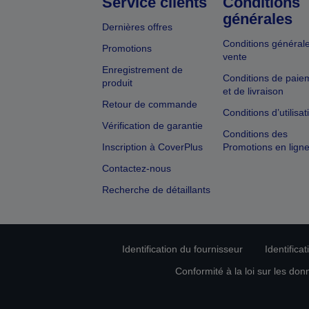
Service clients
Conditions
générales
Dernières offres
Conditions général
Promotions
vente
Enregistrement de
Conditions de paie
produit
et de livraison
Retour de commande
Conditions d’utilisat
Vérification de garantie
Conditions des
Inscription à CoverPlus
Promotions en lign
Contactez-nous
Recherche de détaillants
Identification du fournisseur
Identifica
Conformité à la loi sur les don