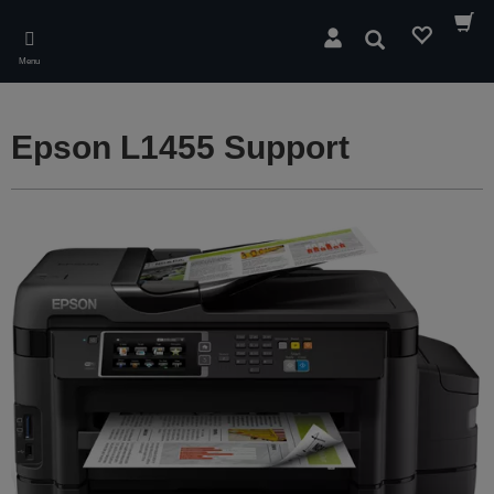
Skip
to
Rechercher
main
Menu
content
Epson L1455 Support