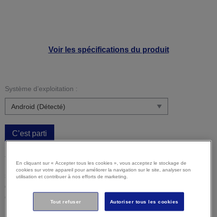
Voir les spécifications du produit
Système d’exploitation :
C’est parti
Attention :
Il est possible que votre système d’exploitation
En cliquant sur « Accepter tous les cookies », vous acceptez le stockage de
ne soit pas détecté correctement. Il est important que vous
cookies sur votre appareil pour améliorer la navigation sur le site, analyser son
sélectionniez manuellement votre système d'exploitation ci-
utilisation et contribuer à nos efforts de marketing.
dessus pour vous assurer que vous visualisez un contenu
compatible.
Tout refuser
Autoriser tous les cookies