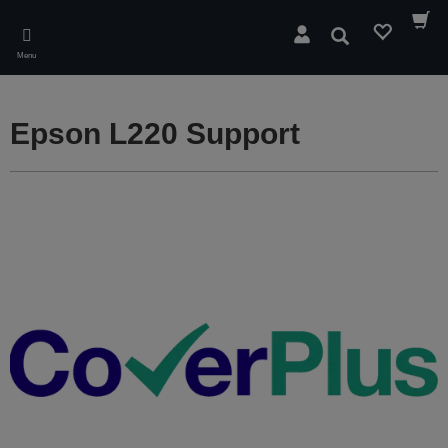
Skip
to
Rechercher
main
Menu
content
Epson L220 Support