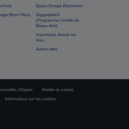
onCore
Epson Europe Electronics
ogie Micro Piezo
Digigraphie®
(Programme Certifié de
Beaux-Arts)
Impression directe sur
tissu
Autres sites
rsonnelles d’Epson
Résilier le contrat
Informations sur les cookies