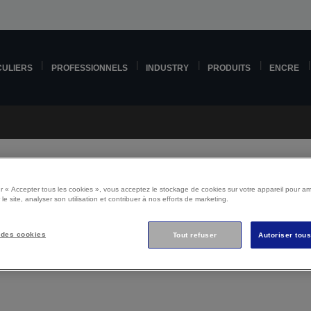
CULIERS
PROFESSIONNELS
INDUSTRY
PRODUITS
ENCRE
r « Accepter tous les cookies », vous acceptez le stockage de cookies sur votre appareil pour amé
 le site, analyser son utilisation et contribuer à nos efforts de marketing.
Epson L3260 Support
 des cookies
Tout refuser
Autoriser tou