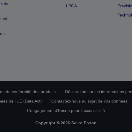
es de
LPGA
Precisi
Technol
ment
ion
e
tion de conformité des produits
Déclaration sur les informations pe
nées de l'UE (Data Act)
Contactez-nous au sujet de vos données
L’engagement d’Epson pour l’accessibilité
Copyright © 2026 Seiko Epson