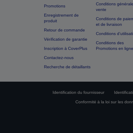
Conditions général
Promotions
vente
Enregistrement de
Conditions de paie
produit
et de livraison
Retour de commande
Conditions d’utilisat
Vérification de garantie
Conditions des
Inscription à CoverPlus
Promotions en lign
Contactez-nous
Recherche de détaillants
Identification du fournisseur
Identifica
Conformité à la loi sur les don