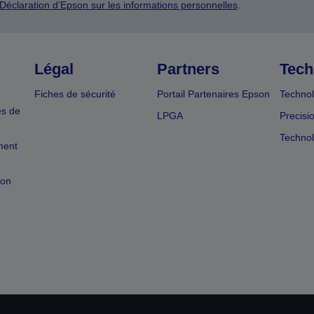
Déclaration d’Epson sur les informations personnelles
.
Légal
Partners
Tech
Fiches de sécurité
Portail Partenaires Epson
Technol
es de
LPGA
Precisi
Technol
ment
ion
e