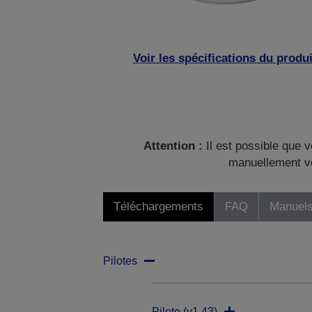
Voir les spécifications du produi
Attention :
Il est possible que v
manuellement vo
Téléchargements
FAQ
Manuels
Pilotes
Pilote (v1.43)