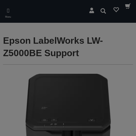
Skip
to
Rechercher
main
Menu
content
Epson LabelWorks LW-
Z5000BE Support