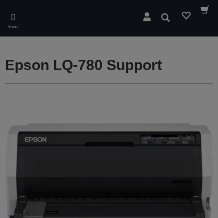
Skip
to
Rechercher
main
Menu
content
Epson LQ-780 Support