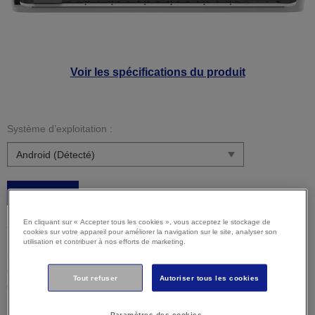
Voir les spécifications du produit
Système d’exploitation :
C’est parti
En cliquant sur « Accepter tous les cookies », vous acceptez le stockage de
Attention :
Il est possible que votre système d’exploitation
cookies sur votre appareil pour améliorer la navigation sur le site, analyser son
ne soit pas détecté correctement. Il est important que vous
utilisation et contribuer à nos efforts de marketing.
sélectionniez manuellement votre système d'exploitation ci-
dessus pour vous assurer que vous visualisez un contenu
Tout refuser
Autoriser tous les cookies
compatible.
Paramètres des cookies