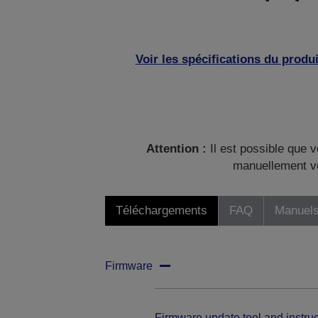
Voir les spécifications du produi
Attention :
Il est possible que v
manuellement vo
Téléchargements
FAQ
Manuels
Firmware
Firmware update tool and instruc