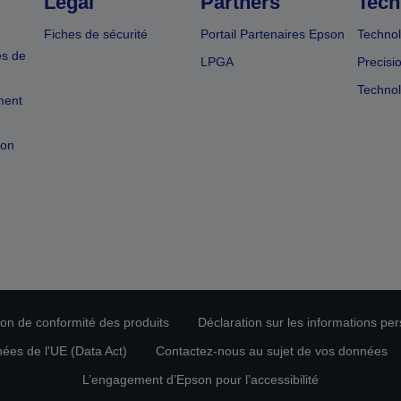
Légal
Partners
Tech
Fiches de sécurité
Portail Partenaires Epson
Technol
es de
LPGA
Precisi
Technol
ment
ion
e
tion de conformité des produits
Déclaration sur les informations pe
nées de l'UE (Data Act)
Contactez-nous au sujet de vos données
L’engagement d’Epson pour l’accessibilité