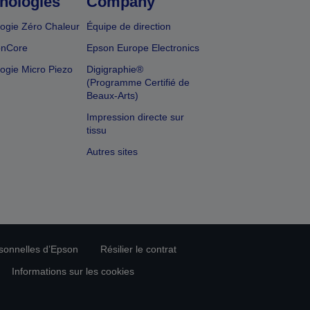
nologies
Company
ogie Zéro Chaleur
Équipe de direction
onCore
Epson Europe Electronics
ogie Micro Piezo
Digigraphie®
(Programme Certifié de
Beaux-Arts)
Impression directe sur
tissu
Autres sites
rsonnelles d’Epson
Résilier le contrat
Informations sur les cookies