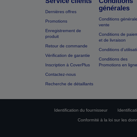
Service clients
Conditions
générales
Dernières offres
Conditions général
Promotions
vente
Enregistrement de
Conditions de paie
produit
et de livraison
Retour de commande
Conditions d’utilisat
Vérification de garantie
Conditions des
Inscription à CoverPlus
Promotions en lign
Contactez-nous
Recherche de détaillants
Identification du fournisseur
Identifica
Conformité à la loi sur les don