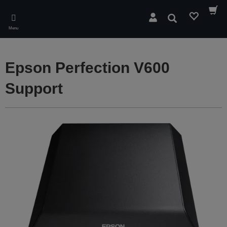
Skip
to
Rechercher
main
Menu
content
Epson Perfection V600
Support