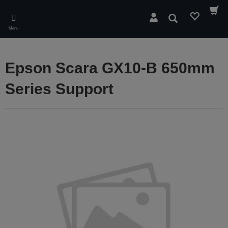
Skip
to
Rechercher
main
Menu
content
Epson Scara GX10-B 650mm
Series Support