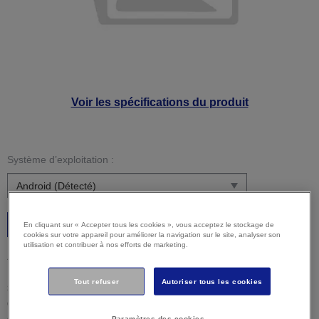
Voir les spécifications du produit
Système d’exploitation :
C’est parti
En cliquant sur « Accepter tous les cookies », vous acceptez le stockage de
cookies sur votre appareil pour améliorer la navigation sur le site, analyser son
utilisation et contribuer à nos efforts de marketing.
Attention :
Il est possible que votre système d’exploitation
ne soit pas détecté correctement. Il est important que vous
Tout refuser
Autoriser tous les cookies
sélectionniez manuellement votre système d'exploitation ci-
dessus pour vous assurer que vous visualisez un contenu
compatible.
Paramètres des cookies