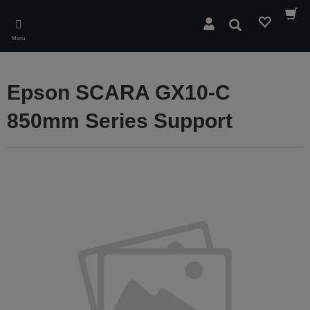
Skip
to
Rechercher
main
Menu
content
Epson SCARA GX10-C
850mm Series Support