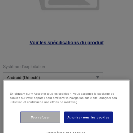
Voir les spécifications du produit
Système d’exploitation :
C’est parti
En cliquant sur « Accepter tous les cookies », vous acceptez le stockage de
cookies sur votre appareil pour améliorer la navigation sur le site, analyser son
utilisation et contribuer à nos efforts de marketing.
Attention :
Il est possible que votre système d’exploitation
ne soit pas détecté correctement. Il est important que vous
Tout refuser
Autoriser tous les cookies
sélectionniez manuellement votre système d'exploitation ci-
dessus pour vous assurer que vous visualisez un contenu
compatible.
Paramètres des cookies