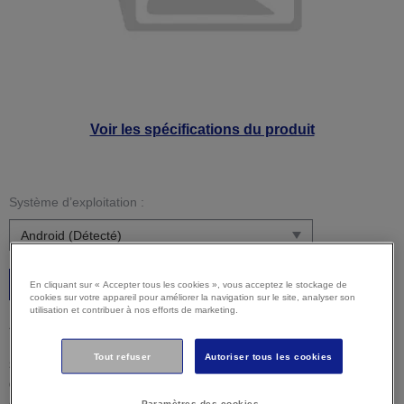
Voir les spécifications du produit
Système d’exploitation :
C’est parti
En cliquant sur « Accepter tous les cookies », vous acceptez le stockage de
cookies sur votre appareil pour améliorer la navigation sur le site, analyser son
utilisation et contribuer à nos efforts de marketing.
Attention :
Il est possible que votre système d’exploitation
ne soit pas détecté correctement. Il est important que vous
Tout refuser
Autoriser tous les cookies
sélectionniez manuellement votre système d'exploitation ci-
dessus pour vous assurer que vous visualisez un contenu
compatible.
Paramètres des cookies