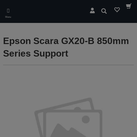
Skip
to
Rechercher
main
Menu
content
Epson Scara GX20-B 850mm
Series Support