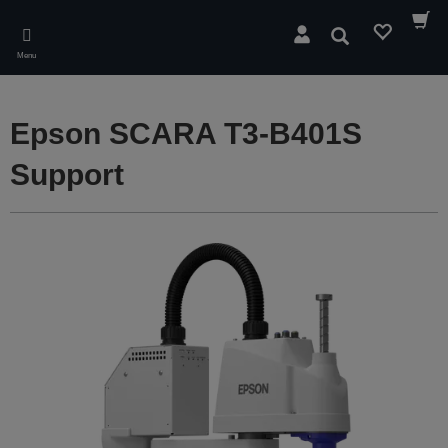
Skip
to
Rechercher
main
Menu
content
Epson SCARA T3-B401S
Support