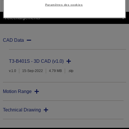
Paramètres des cookies
Téléchargements
CAD Data
T3-B401S - 3D CAD (v1.0)
v.1.0
15-Sep-2022
4.79 MB
.stp
Motion Range
Technical Drawing