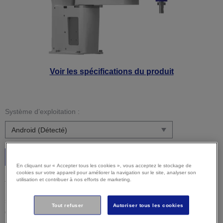
Voir les spécifications du produit
Système d’exploitation :
C’est parti
En cliquant sur « Accepter tous les cookies », vous acceptez le stockage de
cookies sur votre appareil pour améliorer la navigation sur le site, analyser son
Attention :
Il est possible que votre système d’exploitation
utilisation et contribuer à nos efforts de marketing.
ne soit pas détecté correctement. Il est important que vous
sélectionniez manuellement votre système d'exploitation ci-
Tout refuser
Autoriser tous les cookies
dessus pour vous assurer que vous visualisez un contenu
compatible.