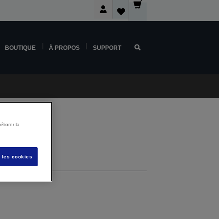
BOUTIQUE
À PROPOS
SUPPORT
liorer la
pport
s les cookies