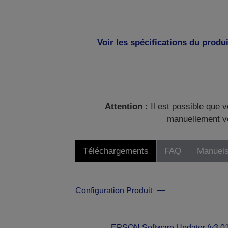
Voir les spécifications du produi
Attention :
Il est possible que v
manuellement vo
Téléchargements
FAQ
Manuels
Configuration Produit
EPSON Software Updater (v3.01