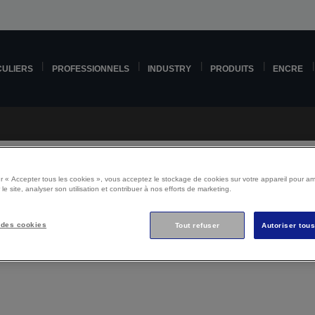
CULIERS
PROFESSIONNELS
INDUSTRY
PRODUITS
ENCRE
r « Accepter tous les cookies », vous acceptez le stockage de cookies sur votre appareil pour amé
 le site, analyser son utilisation et contribuer à nos efforts de marketing.
Epson Stylus Pro 4000 Su
 des cookies
Tout refuser
Autoriser tou