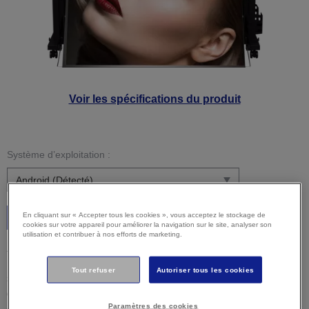
Voir les spécifications du produit
Système d’exploitation :
En cliquant sur « Accepter tous les cookies », vous acceptez le stockage de
C’est parti
cookies sur votre appareil pour améliorer la navigation sur le site, analyser son
utilisation et contribuer à nos efforts de marketing.
Attention :
Il est possible que votre système d’exploitation
ne soit pas détecté correctement. Il est important que vous
Tout refuser
Autoriser tous les cookies
sélectionniez manuellement votre système d'exploitation ci-
dessus pour vous assurer que vous visualisez un contenu
Paramètres des cookies
compatible.