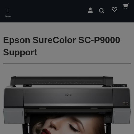
Skip
to
Rechercher
main
Menu
content
Epson SureColor SC-P9000
Support