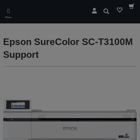
Skip
to
Rechercher
main
Menu
content
Epson SureColor SC-T3100M
Support