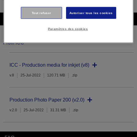
Tout refuser
Autoriser tous les cookies
Téléchargements
Paramètres des cookies
Profil ICC
ICC - Production media for inkjet (v8)
v.8
25-Jul-2022
120.71 MB
.zip
Production Photo Paper 200 (v2.0)
v.2.0
25-Jul-2022
31.31 MB
.zip