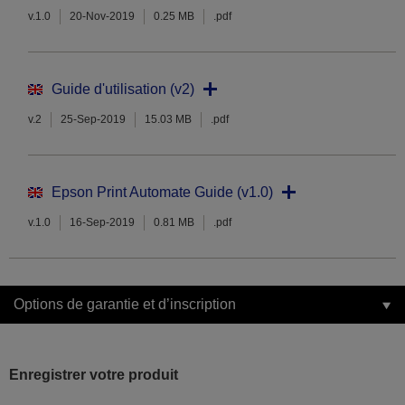
v.1.0
20-Nov-2019
0.25 MB
.pdf
Guide d'utilisation (v2)
v.2
25-Sep-2019
15.03 MB
.pdf
Epson Print Automate Guide (v1.0)
v.1.0
16-Sep-2019
0.81 MB
.pdf
Options de garantie et d’inscription
Enregistrer votre produit