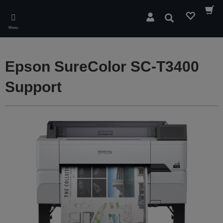
Skip
to
Rechercher
main
Menu
content
Epson SureColor SC-T3400
Support