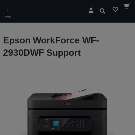
Skip
to
Rechercher
main
Menu
content
Epson WorkForce WF-
2930DWF Support