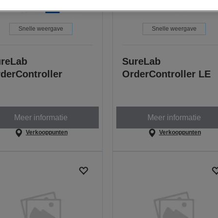
Snelle weergave
Snelle weergave
reLab
SureLab
derController
OrderController LE
Meer informatie
Meer informatie
Verkooppunten
Verkooppunten