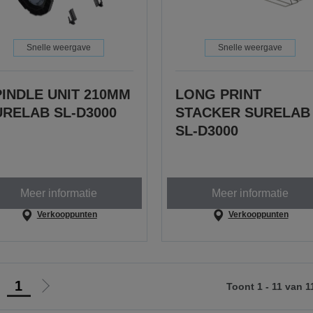
Snelle weergave
Snelle weergave
PINDLE UNIT 210MM
LONG PRINT
URELAB SL-D3000
STACKER SURELAB
SL-D3000
Meer informatie
Meer informatie
Verkooppunten
Verkooppunten
1
Toont 1 - 11 van 1
Ga
Ga
aar
naar