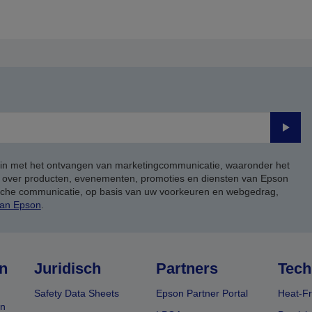
orige
de
agina
volgende
pagina
Verze
 in met het ontvangen van marketingcommunicatie, waaronder het
, over producten, evenementen, promoties en diensten van Epson
ische communicatie, op basis van uw voorkeuren en webgedrag,
van Epson
.
n
Juridisch
Partners
Tech
Safety Data Sheets
Epson Partner Portal
Heat-Fr
en