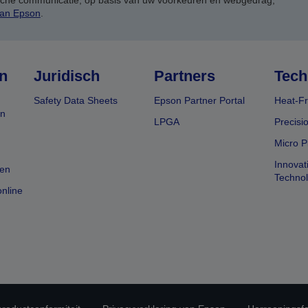
ische communicatie, op basis van uw voorkeuren en webgedrag,
van Epson
.
n
Juridisch
Partners
Tech
Safety Data Sheets
Epson Partner Portal
Heat-Fr
en
LPGA
Precisi
Micro P
Innovat
en
Techno
nline