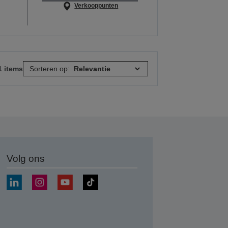
Verkooppunten
1 items
Sorteren op:
Volg ons
nden