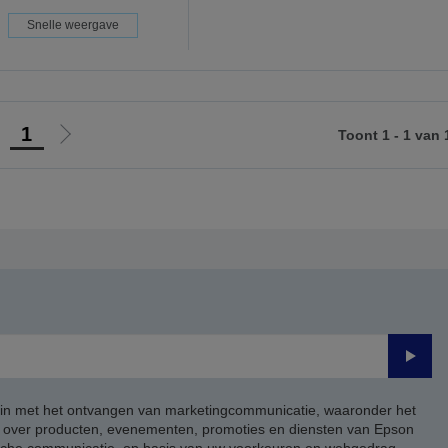
Snelle weergave
1
Toont 1 - 1 van 
Ga
Ga
aar
naar
orige
de
agina
volgende
pagina
Verze
 in met het ontvangen van marketingcommunicatie, waaronder het
, over producten, evenementen, promoties en diensten van Epson