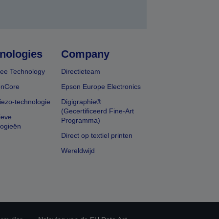
nologies
Company
ee Technology
Directieteam
onCore
Epson Europe Electronics
iezo-technologie
Digigraphie®
(Gecertificeerd Fine-Art
ieve
Programma)
logieën
Direct op textiel printen
Wereldwijd