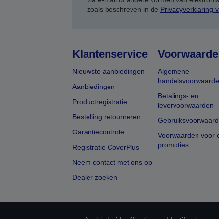
via e-mail of andere vormen van elektron
zoals beschreven in de
Privacyverklaring 
Klantenservice
Voorwaarde
Nieuwste aanbiedingen
Algemene
handelsvoorwaard
Aanbiedingen
Betalings- en
Productregistratie
levervoorwaarden
Bestelling retourneren
Gebruiksvoorwaard
Garantiecontrole
Voorwaarden voor o
promoties
Registratie CoverPlus
Neem contact met ons op
Dealer zoeken