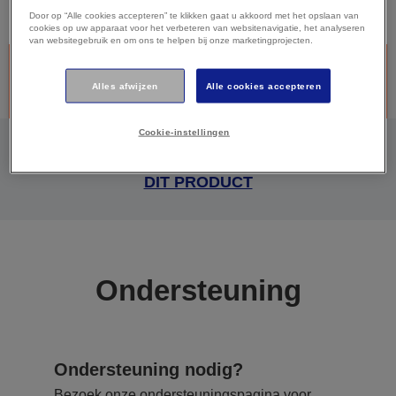
Door op “Alle cookies accepteren” te klikken gaat u akkoord met het opslaan van
cookies op uw apparaat voor het verbeteren van websitenavigatie, het analyseren
van websitegebruik en om ons te helpen bij onze marketingprojecten.
Stopgezet product - Dit product is helaas niet meer verkrijgbaar.
Hieronder vindt u meer informatie over doorlopende
Alles afwijzen
Alle cookies accepteren
ondersteuning.
Cookie-instellingen
GA NAAR DE ONDERSTEUNINGSPAGINA VAN
DIT PRODUCT
Ondersteuning
Ondersteuning nodig?
Bezoek onze ondersteuningspagina voor