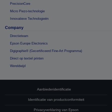
PrecisionCore
Micro Piezo-technologie
Innovatieve Technologieën
Company
Directieteam
Epson Europe Electronics
Digigraphie® (Gecertificeerd Fine-Art Programma)
Direct op textiel printen
Wereldwijd
Aanbiederidentificatie
Identificatie van productconformiteit
Privacyverklaring van Epson