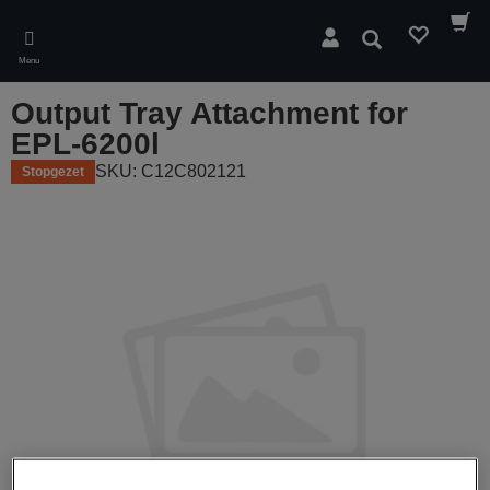
Skip
to
Zoeken
main
Menu
content
Output Tray Attachment for
EPL-6200l
SKU: C12C802121
Stopgezet