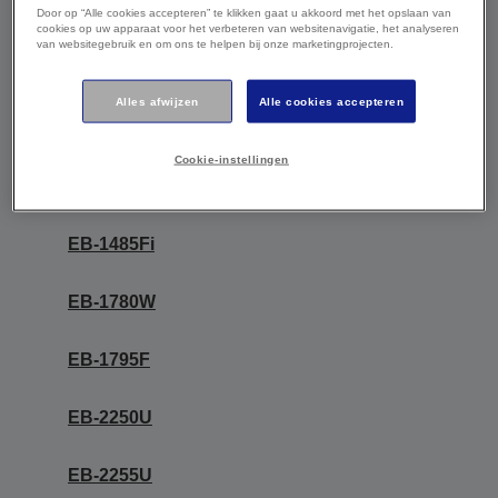
Door op “Alle cookies accepteren” te klikken gaat u akkoord met het opslaan van
cookies op uw apparaat voor het verbeteren van websitenavigatie, het analyseren
van websitegebruik en om ons te helpen bij onze marketingprojecten.
De onderstaande modellen zijn
compatibel met een of twee artikelen in
Alles afwijzen
Alle cookies accepteren
dit assortiment. Zie voor meer informatie
die onderstaande links of de handleiding
Cookie-instellingen
van uw product.
EB-1485Fi
EB-1780W
EB-1795F
EB-2250U
EB-2255U