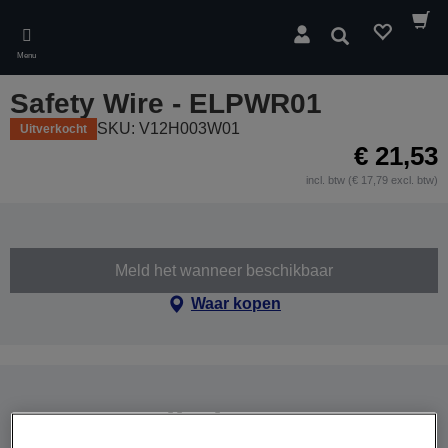
Skip
to
Zoeken
main
Menu
content
Safety Wire - ELPWR01
SKU: V12H003W01
Uitverkocht
€ 21,53
incl. btw (€ 17,79 excl. btw)
Meld het wanneer beschikbaar
Waar kopen
Compatibele apparaten