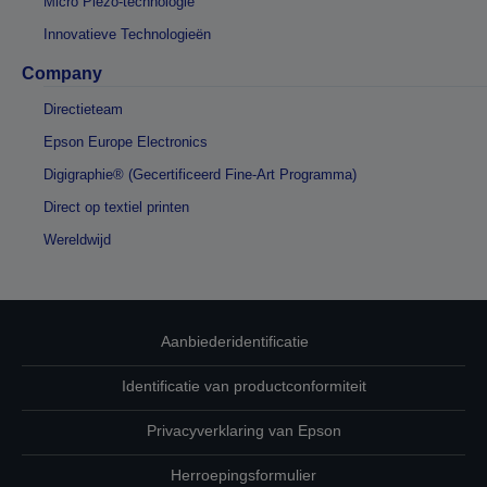
Micro Piezo-technologie
Innovatieve Technologieën
Company
Directieteam
Epson Europe Electronics
Digigraphie® (Gecertificeerd Fine-Art Programma)
Direct op textiel printen
Wereldwijd
Aanbiederidentificatie
Identificatie van productconformiteit
Privacyverklaring van Epson
Herroepingsformulier