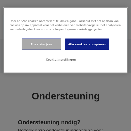
Stopgezet product - Dit product is helaas niet meer verkrijgbaar.
Door op “Alle cookies accepteren” te klikken gaat u akkoord met het opslaan van
cookies op uw apparaat voor het verbeteren van websitenavigatie, het analyseren
Hieronder vindt u meer informatie over doorlopende
van websitegebruik en om ons te helpen bij onze marketingprojecten.
ondersteuning.
Alles afwijzen
Alle cookies accepteren
GA NAAR DE ONDERSTEUNINGSPAGINA VAN
DIT PRODUCT
Cookie-instellingen
Ondersteuning
Ondersteuning nodig?
Bezoek onze ondersteuningspagina voor