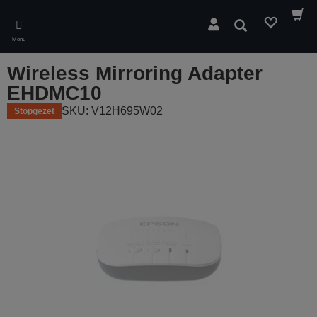
Skip
to
Zoeken
main
Menu
content
Wireless Mirroring Adapter
EHDMC10
SKU: V12H695W02
Stopgezet