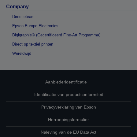
Company
Directieteam
Epson Europe Electronics
Digigraphie® (Gecertificeerd Fine-Art Programma)
Direct op textiel printen
Wereldwijd
Aanbiederidentificatie
Identificatie van productconformiteit
Privacyverklaring van Epson
Herroepingsformulier
Naleving van de EU Data Act