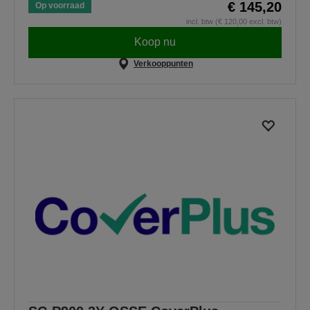
€ 145,20
Op voorraad
incl. btw (€ 120,00 excl. btw)
Koop nu
Verkooppunten