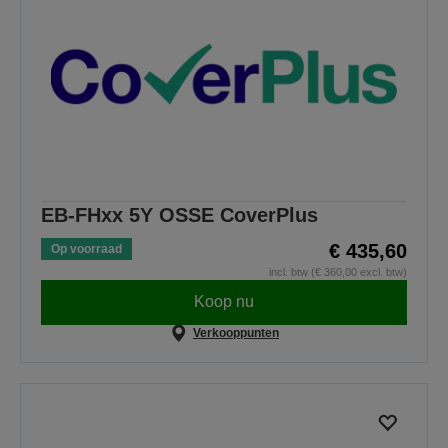
EB-FHxx 5Y OSSE CoverPlus
€ 435,60
Op voorraad
incl. btw (€ 360,00 excl. btw)
Koop nu
Verkooppunten