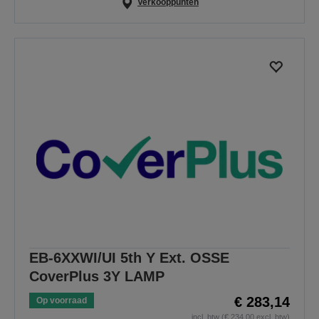
Verkooppunten
EB-6XXWI/UI 5th Y Ext. OSSE
CoverPlus 3Y LAMP
€ 283,14
Op voorraad
incl. btw (€ 234,00 excl. btw)