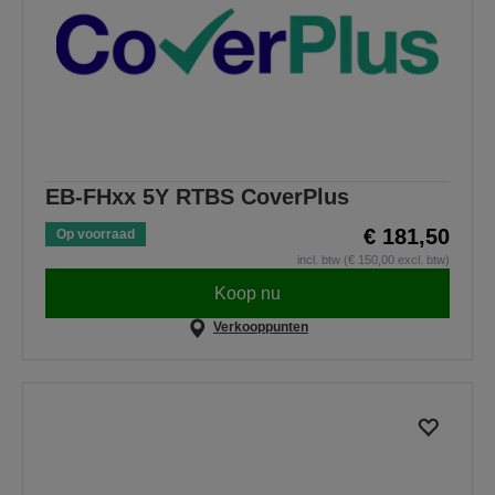
EB-FHxx 5Y RTBS CoverPlus
€ 181,50
Op voorraad
incl. btw (€ 150,00 excl. btw)
Koop nu
Verkooppunten