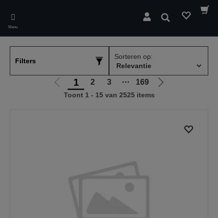
Skip
to
Zoeken
main
Menu
content
Sorteren op:
Filters
1
2
3
⋯
169
Ga
Ga
Toont 1 - 15 van 2525 items
naar
naar
vorige
de
pagina
volgende
pagina