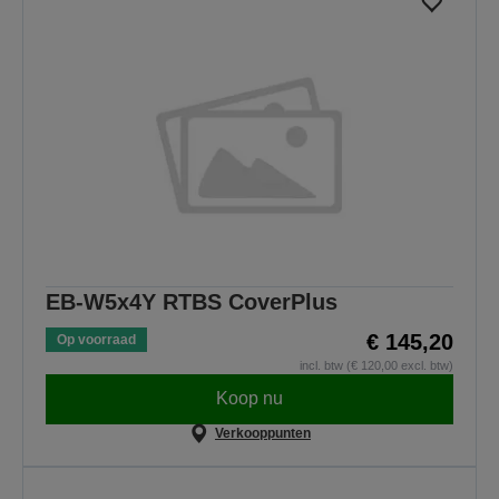
EB-W5x4Y RTBS CoverPlus
€ 145,20
Op voorraad
incl. btw (€ 120,00 excl. btw)
Koop nu
Verkooppunten