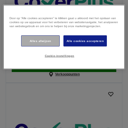
Door op “Alle cookies accepteren” te klikken gaat u akkoord met het opslaan van
cookies op uw apparaat voor het verbeteren van websitenavigatie, het analyseren
van websitegebruik en om ons te helpen bij onze marketingprojecten.
EB-FHxx 4Y OSSE CoverPlus
Alles afwijzen
Alle cookies accepteren
€ 290,40
Op voorraad
Cookie-instellingen
incl. btw (€ 240,00 excl. btw)
Koop nu
Verkooppunten