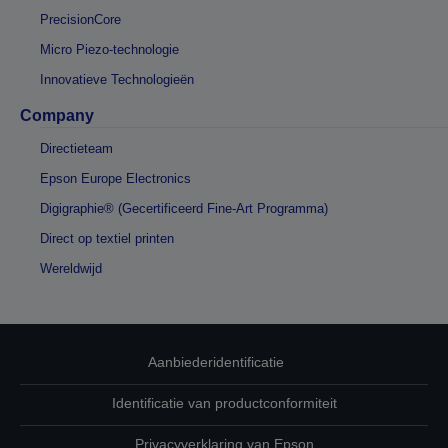
PrecisionCore
Micro Piezo-technologie
Innovatieve Technologieën
Company
Directieteam
Epson Europe Electronics
Digigraphie® (Gecertificeerd Fine-Art Programma)
Direct op textiel printen
Wereldwijd
Aanbiederidentificatie
Identificatie van productconformiteit
Privacyverklaring van Epson