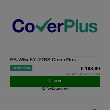
EB-W5x 5Y RTBS CoverPlus
€ 193,60
Op voorraad
incl. btw (€ 160,00 excl. btw)
Koop nu
Verkooppunten