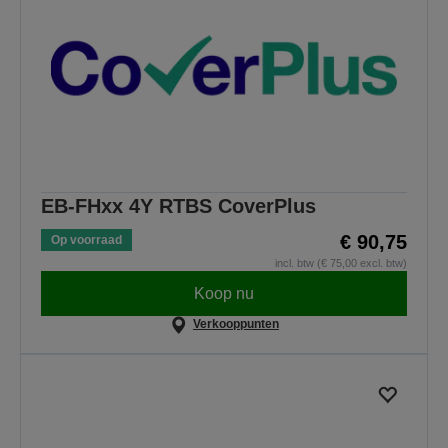
EB-FHxx 4Y RTBS CoverPlus
€ 90,75
Op voorraad
incl. btw (€ 75,00 excl. btw)
Koop nu
Verkooppunten