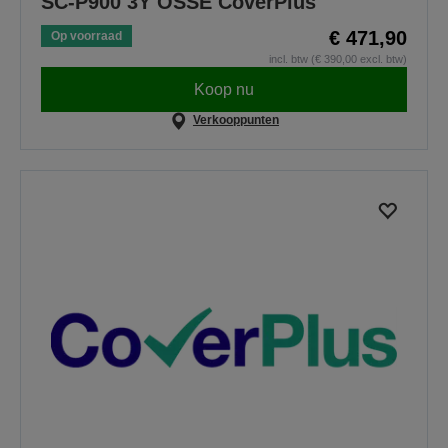
SC-P900 3Y OSSE CoverPlus
€ 471,90
Op voorraad
incl. btw (€ 390,00 excl. btw)
Koop nu
Verkooppunten