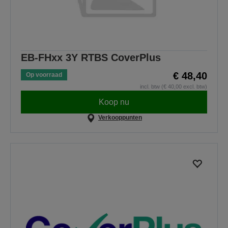
EB-FHxx 3Y RTBS CoverPlus
€ 48,40
Op voorraad
incl. btw (€ 40,00 excl. btw)
Koop nu
Verkooppunten