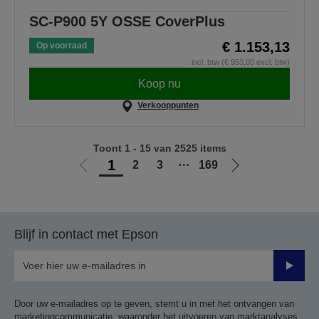
SC-P900 5Y OSSE CoverPlus
€ 1.153,13
Op voorraad
incl. btw (€ 953,00 excl. btw)
Koop nu
Verkooppunten
Toont 1 - 15 van 2525 items
1
2
3
⋯
169
Ga
Ga
naar
naar
vorige
de
pagina
volgende
Blijf in contact met Epson
pagina
Verze
Door uw e-mailadres op te geven, stemt u in met het ontvangen van
marketingcommunicatie, waaronder het uitvoeren van marktanalyses