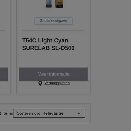
Snelle weergave
T54C Light Cyan
SURELAB SL-D500
Meer informatie
Verkooppunten
2 items
Sorteren op: