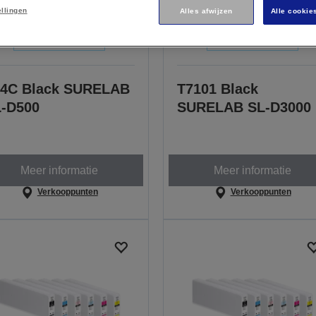
ellingen
Alles afwijzen
Alle cookie
Snelle weergave
Snelle weergave
4C Black SURELAB
T7101 Black
-D500
SURELAB SL-D3000
Meer informatie
Meer informatie
Verkooppunten
Verkooppunten