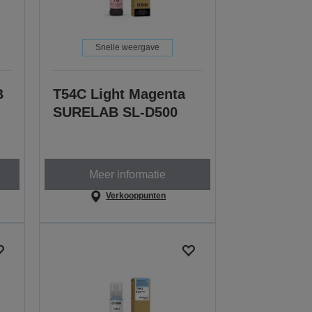
Snelle weergave
B
T54C Light Magenta
SURELAB SL-D500
Meer informatie
Verkooppunten