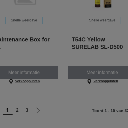
Snelle weergave
Snelle weergave
intenance Box for
T54C Yellow
L
SURELAB SL-D500
Meer informatie
Meer informatie
Verkooppunten
Verkooppunten
1
2
3
Toont 1 - 15 van 3
Ga
Ga
aar
naar
orige
de