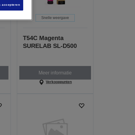
s accepteren
Snelle weergave
T54C Magenta
SURELAB SL-D500
Meer informatie
Verkooppunten