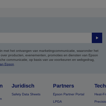
agina
volgende
pagina
Verze
 in met het ontvangen van marketingcommunicatie, waaronder het
, over producten, evenementen, promoties en diensten van Epson
ische communicatie, op basis van uw voorkeuren en webgedrag,
van Epson
.
n
Juridisch
Partners
Tech
Safety Data Sheets
Epson Partner Portal
Heat-Fr
en
LPGA
Precisi