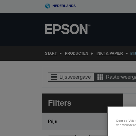
Skip
NEDERLANDS
to
main
content
START
PRODUCTEN
INKT & PAPIER
Ink
Lijstweergave
Rasterweerg
Filters
Prijs
Door op “Alle
van websitena