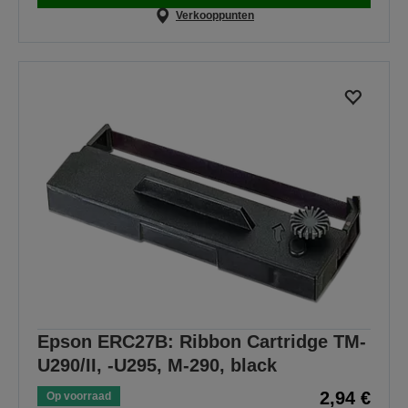
Verkooppunten
Epson ERC27B: Ribbon Cartridge TM-
U290/II, -U295, M-290, black
2,94 €
Op voorraad