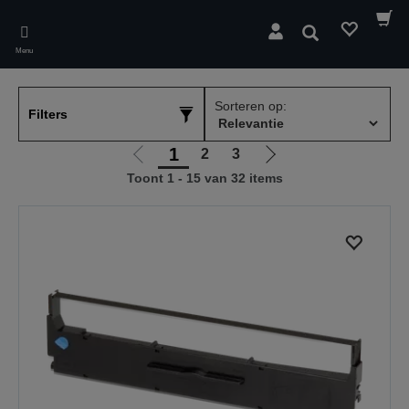
Skip
to
Zoeken
main
Menu
content
Sorteren op:
Filters
1
2
3
Ga
Ga
Toont 1 - 15 van 32 items
naar
naar
vorige
de
pagina
volgende
pagina