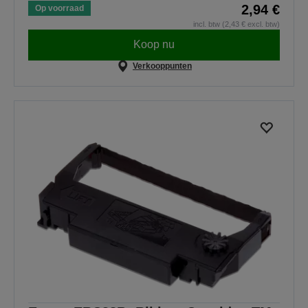
2,94 €
Op voorraad
incl. btw (2,43 € excl. btw)
Koop nu
Verkooppunten