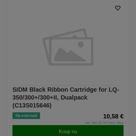
SIDM Black Ribbon Cartridge for LQ-
350/300+/300+II, Dualpack
(C13S015646)
10,58 €
Op voorraad
incl. btw (8,74 € excl. btw)
Koop nu