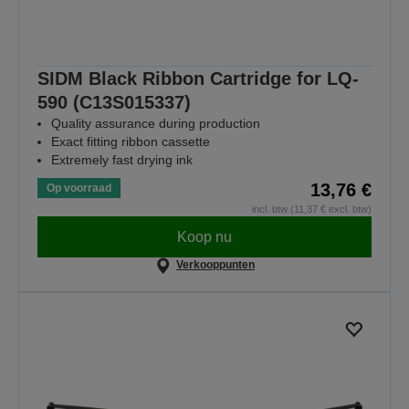
SIDM Black Ribbon Cartridge for LQ-
590 (C13S015337)
Quality assurance during production
Exact fitting ribbon cassette
Extremely fast drying ink
13,76 €
Op voorraad
incl. btw (11,37 € excl. btw)
Koop nu
Verkooppunten