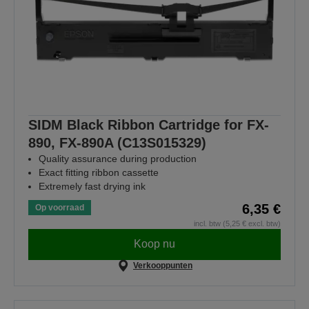
SIDM Black Ribbon Cartridge for FX-
890, FX-890A (C13S015329)
Quality assurance during production
Exact fitting ribbon cassette
Extremely fast drying ink
6,35 €
Op voorraad
incl. btw (5,25 € excl. btw)
Koop nu
Verkooppunten