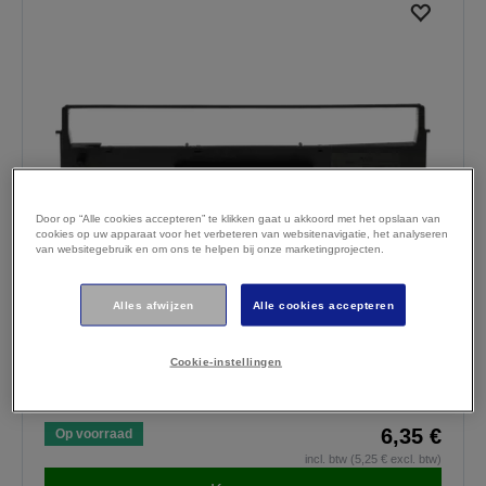
Door op “Alle cookies accepteren” te klikken gaat u akkoord met het opslaan van
cookies op uw apparaat voor het verbeteren van websitenavigatie, het analyseren
van websitegebruik en om ons te helpen bij onze marketingprojecten.
SIDM Black Ribbon Cartridge for LQ-
Alles afwijzen
Alle cookies accepteren
350/300/+/+II (C13S015633)
Quality assurance during production
Cookie-instellingen
Exact fitting ribbon cassette
Extremely fast drying ink
6,35 €
Op voorraad
incl. btw (5,25 € excl. btw)