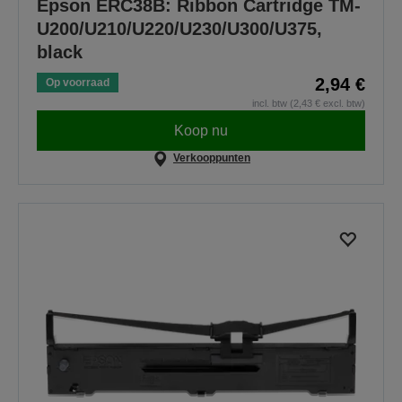
Epson ERC38B: Ribbon Cartridge TM-
U200/U210/U220/U230/U300/U375,
black
2,94 €
Op voorraad
incl. btw (2,43 € excl. btw)
Koop nu
Verkooppunten