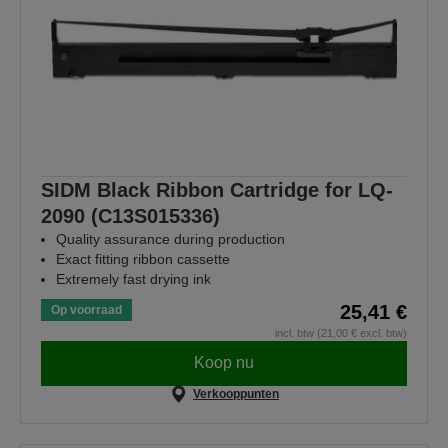
SIDM Black Ribbon Cartridge for LQ-
2090 (C13S015336)
Quality assurance during production
Exact fitting ribbon cassette
Extremely fast drying ink
25,41 €
Op voorraad
incl. btw (21,00 € excl. btw)
Koop nu
Verkooppunten