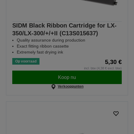
SIDM Black Ribbon Cartridge for LX-
350/LX-300/+/+II (C13S015637)
Quality assurance during production
Exact fitting ribbon cassette
Extremely fast drying ink
5,30 €
Op voorraad
incl. btw (4,38 € excl. btw)
Koop nu
Verkooppunten