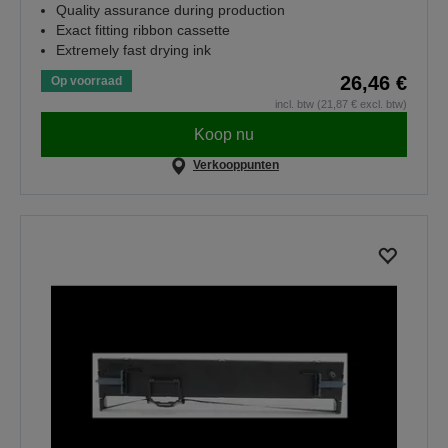
Quality assurance during production
Exact fitting ribbon cassette
Extremely fast drying ink
26,46 €
Op voorraad
incl. btw (21,87 € excl. btw)
Koop nu
Verkooppunten