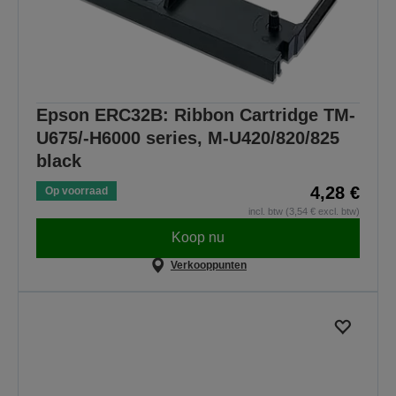
Epson ERC32B: Ribbon Cartridge TM-
U675/-H6000 series, M-U420/820/825
black
4,28 €
Op voorraad
incl. btw (3,54 € excl. btw)
Koop nu
Verkooppunten