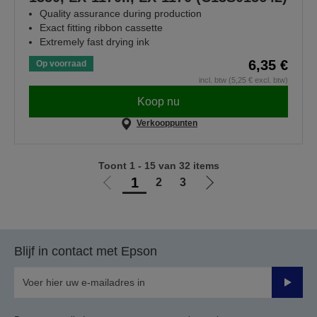
Quality assurance during production
Exact fitting ribbon cassette
Extremely fast drying ink
6,35 €
Op voorraad
incl. btw (5,25 € excl. btw)
Koop nu
Verkooppunten
Toont 1 - 15 van 32 items
1
2
3
Ga
Ga
naar
naar
vorige
de
pagina
volgende
Blijf in contact met Epson
pagina
Verze