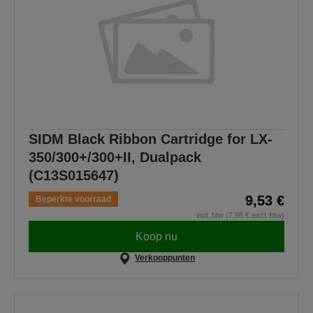
SIDM Black Ribbon Cartridge for LX-
350/300+/300+II, Dualpack
(C13S015647)
9,53 €
Beperkte voorraad
incl. btw (7,88 € excl. btw)
Koop nu
Verkooppunten