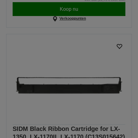
Koop nu
Verkooppunten
SIDM Black Ribbon Cartridge for LX-
1350, LX-1170II, LX-1170 (C13S015642)