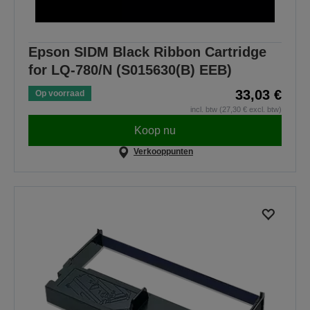
Epson SIDM Black Ribbon Cartridge
for LQ-780/N (S015630(B) EEB)
33,03 €
Op voorraad
incl. btw (27,30 € excl. btw)
Koop nu
Verkooppunten