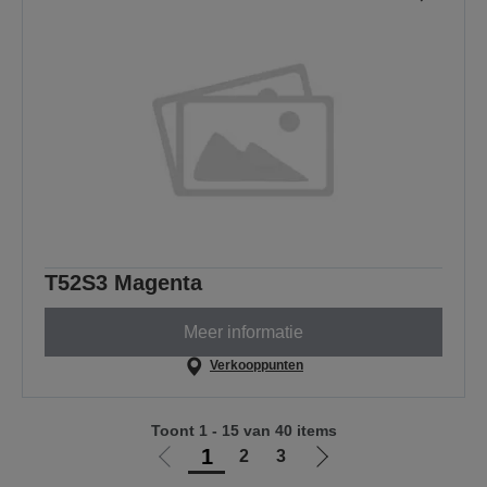
T52S3 Magenta
Meer informatie
Verkooppunten
Toont 1 - 15 van 40 items
1
2
3
Ga
Ga