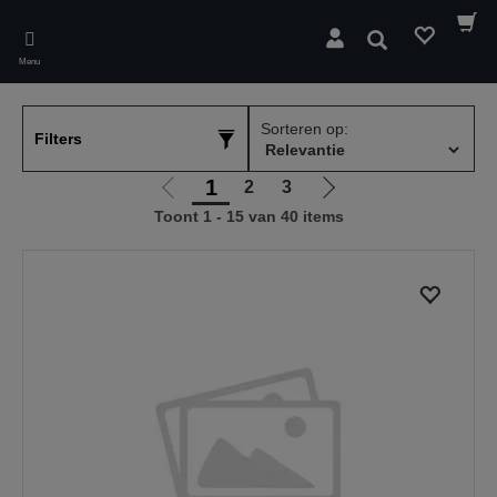
Skip
to
Zoeken
main
Menu
content
Sorteren op:
Filters
1
2
3
Ga
Ga
Toont 1 - 15 van 40 items
naar
naar
vorige
de
pagina
volgende
pagina