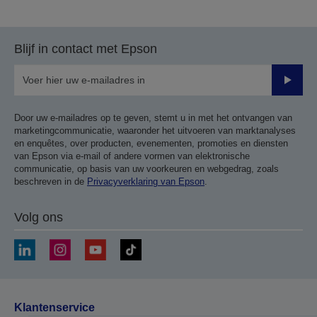
naar
naar
vorige
de
pagina
volgende
Blijf in contact met Epson
pagina
Verze
Door uw e-mailadres op te geven, stemt u in met het ontvangen van
marketingcommunicatie, waaronder het uitvoeren van marktanalyses
en enquêtes, over producten, evenementen, promoties en diensten
van Epson via e-mail of andere vormen van elektronische
communicatie, op basis van uw voorkeuren en webgedrag, zoals
beschreven in de
Privacyverklaring van Epson
.
Volg ons
Klantenservice