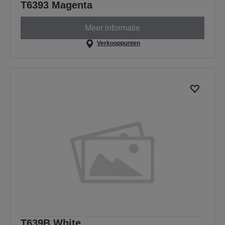
T6393 Magenta
Meer informatie
Verkooppunten
T639B White