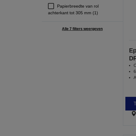
Papierbreedte van rol
achterkant tot 305 mm (1)
Alle 7 filters weergeven
Ep
D
C
6
A
T