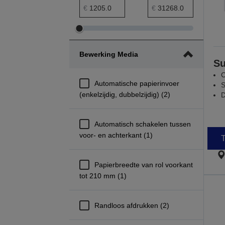
prijs minimumbereik
Maximumbereik prijs
€
€
Minimumbereik
Maximumbereik
prijs
prijs
Bewerking Media
aanpassen
aanpassen
Su
C
Automatische papierinvoer
S
(enkelzijdig, dubbelzijdig) (2)
D
Automatisch schakelen tussen
voor- en achterkant (1)
T
Papierbreedte van rol voorkant
tot 210 mm (1)
Randloos afdrukken (2)