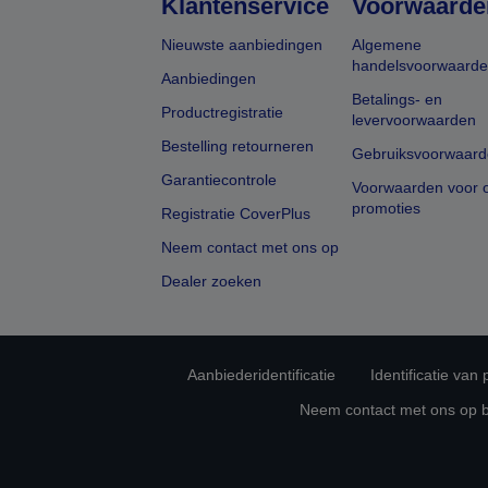
Klantenservice
Voorwaarde
Nieuwste aanbiedingen
Algemene
handelsvoorwaard
Aanbiedingen
Betalings- en
Productregistratie
levervoorwaarden
Bestelling retourneren
Gebruiksvoorwaard
Garantiecontrole
Voorwaarden voor o
promoties
Registratie CoverPlus
Neem contact met ons op
Dealer zoeken
Aanbiederidentificatie
Identificatie van
Neem contact met ons op 