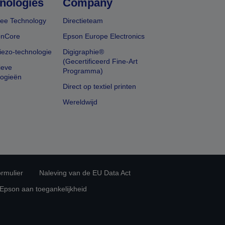
nologies
Company
ee Technology
Directieteam
onCore
Epson Europe Electronics
iezo-technologie
Digigraphie®
(Gecertificeerd Fine-Art
ieve
Programma)
logieën
Direct op textiel printen
Wereldwijd
rmulier
Naleving van de EU Data Act
 Epson aan toegankelijkheid