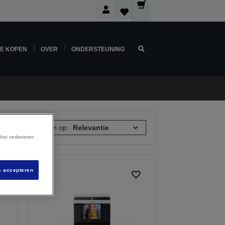
NE KOPEN
OVER
ONDERSTEUNING
5 items
Sorteren op:
 het verbeteren
s accepteren