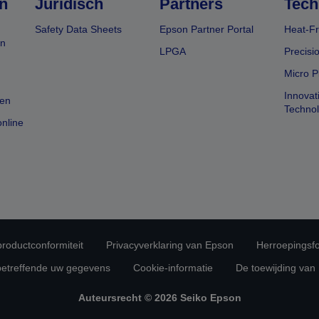
n
Juridisch
Partners
Tech
Safety Data Sheets
Epson Partner Portal
Heat-Fr
en
LPGA
Precisi
Micro P
Innovat
en
Techno
nline
 productconformiteit
Privacyverklaring van Epson
Herroepingsfo
betreffende uw gegevens
Cookie-informatie
De toewijding van
Auteursrecht © 2026 Seiko Epson