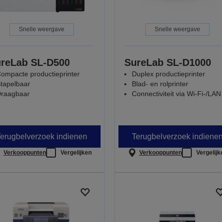
Snelle weergave
Snelle weergave
reLab SL-D500
SureLab SL-D1000
ompacte productieprinter
Duplex productieprinter
tapelbaar
Blad- en rolprinter
raagbaar
Connectiviteit via Wi-Fi-/LAN
erugbelverzoek indienen
Terugbelverzoek indiene
Verkooppunten
Vergelijken
Verkooppunten
Vergelijk