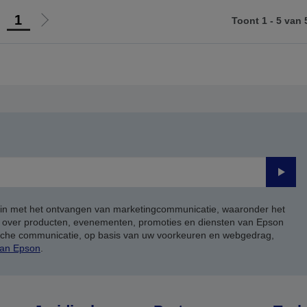
1
Toont 1 - 5 van 
Ga
Ga
aar
naar
orige
de
agina
volgende
pagina
Verze
 in met het ontvangen van marketingcommunicatie, waaronder het
, over producten, evenementen, promoties en diensten van Epson
ische communicatie, op basis van uw voorkeuren en webgedrag,
van Epson
.