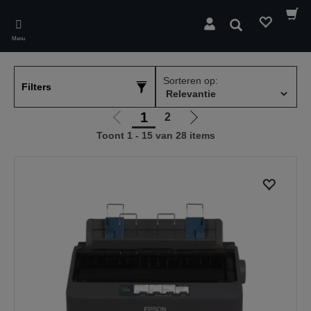
Skip
to
Zoeken
main
Menu
content
Sorteren op:
Filters
1
2
Ga
Ga
Toont 1 - 15 van 28 items
naar
naar
vorige
de
pagina
volgende
pagina