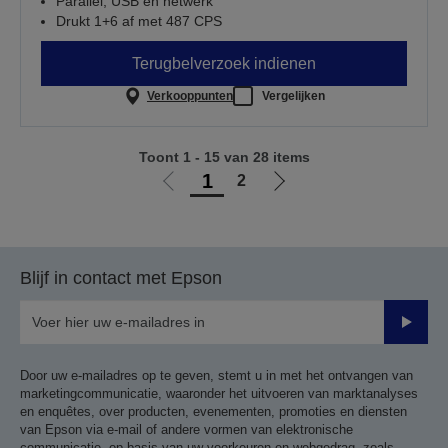
Parallel, USB en netwerk
Drukt 1+6 af met 487 CPS
Terugbelverzoek indienen
Verkooppunten
Vergelijken
Toont 1 - 15 van 28 items
1
2
Ga
Ga
naar
naar
vorige
de
pagina
volgende
Blijf in contact met Epson
pagina
Verze
Door uw e-mailadres op te geven, stemt u in met het ontvangen van
marketingcommunicatie, waaronder het uitvoeren van marktanalyses
en enquêtes, over producten, evenementen, promoties en diensten
van Epson via e-mail of andere vormen van elektronische
communicatie, op basis van uw voorkeuren en webgedrag, zoals