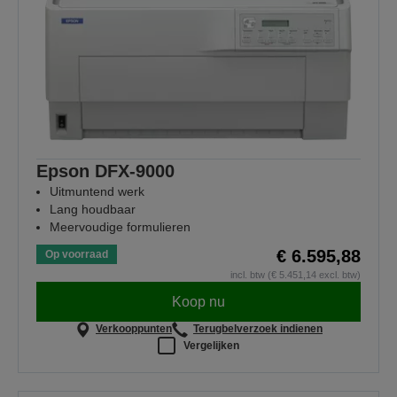
Epson DFX-9000
Uitmuntend werk
Lang houdbaar
Meervoudige formulieren
€ 6.595,88
Op voorraad
incl. btw (€ 5.451,14 excl. btw)
Koop nu
Verkooppunten
Terugbelverzoek indienen
Vergelijken