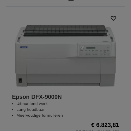
Epson DFX-9000N
Uitmuntend werk
Lang houdbaar
Meervoudige formulieren
€ 6.823,81
incl. btw (€ 5.639,51 excl. btw)