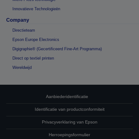
Innovatieve Technologieën
Company
Directieteam
Epson Europe Electronics
Digigraphie® (Gecertificeerd Fine-Art Programma)
Direct op textiel printen
Wereldwijd
Aanbiederidentificatie
Identificatie van productconformiteit
Privacyverklaring van Epson
Herroepingsformulier