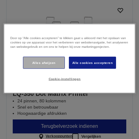
Door op “Alle cookies accepteren” te klikken gaat u akkoord met het opslaan van
cookies op uw apparaat voor het verbeteren van websitenavigatie, het analyseren
van websitegebruik en om ons te helpen bij onze marketingprojecten.
Alles afwijzen
Alle cookies accepteren
Cookie-instellingen
LQ-350 Dot Matrix Printer
24 pinnen, 80 kolommen
Snel en betrouwbaar
Hoogwaardige afdrukken
Terugbelverzoek indienen
Verkooppunten
Vergelijken