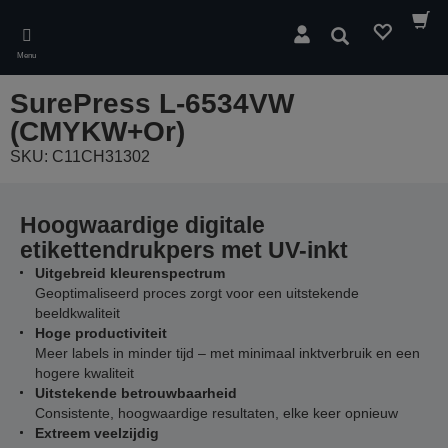
Skip
to
Zoeken
main
Menu
content
SurePress L-6534VW
(CMYKW+Or)
SKU: C11CH31302
Hoogwaardige digitale
etikettendrukpers met UV-inkt
Uitgebreid kleurenspectrum
Geoptimaliseerd proces zorgt voor een uitstekende
beeldkwaliteit
Hoge productiviteit
Meer labels in minder tijd – met minimaal inktverbruik en een
hogere kwaliteit
Uitstekende betrouwbaarheid
Consistente, hoogwaardige resultaten, elke keer opnieuw
Extreem veelzijdig