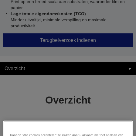
Print op een breed scala aan substraten, waaronder film en
papier
Lage totale eigendomskosten (TCO)
Minder uitvaltijd, minimale verspilling en maximale
productiviteit
Terugbelverzoek indienen
Overzicht
Overzicht
Investeert u als gevestigd etiketfabrikant in de
nieuwste technologie voor digitaal afdrukken? Of wilt
Door op “Alle cookies accepteren” te klikken gaat u akkoord met het opslaan van