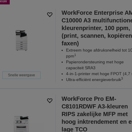
ieuw
WorkForce Enterprise A
C10000 A3 multifunction
kleurenprinter, 100 ppm,
(print, scannen, kopiëren
faxen)
Extreem hoge afdruksnelheid tot 1
1
ppm
Papierondersteuning met hoge
capaciteit SRA3
4-in-1-printer met hoge FPOT (4,7 
Snelle weergave
3
Ultra-efficiënt energieverbruik
WorkForce Pro EM-
C8101RDWF A3-kleuren
RIPS zakelijke MFP met
hoog inktrendement en 
lage TCO