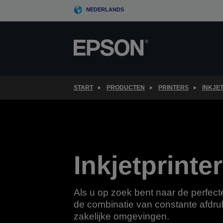
Skip
NEDERLANDS
to
main
content
START
PRODUCTEN
PRINTERS
INKJE
Inkjetprinte
Als u op zoek bent naar de perfecte 
de combinatie van constante afdrukk
zakelijke omgevingen.