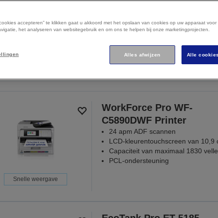
 cookies accepteren” te klikken gaat u akkoord met het opslaan van cookies op uw apparaat voor
vigatie, het analyseren van websitegebruik en om ons te helpen bij onze marketingprojecten.
ellingen
Alles afwijzen
Alle cookie
1
2
ave
Toont 1 - 15 van 2
Ga
Ga
naar
naar
vorige
de
pagina
volgende
WorkForce Pro WF-
pagina
C5890DWF Printer
24 apm ADF scannen
LCD-kleurentouchscreen van 10,9
Capaciteit van maximaal 1830 vell
PCL-ondersteuning
Snelle weergave