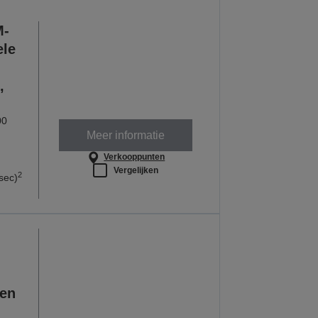
M-
ele
,
00
Meer informatie
Verkooppunten
Vergelijken
2
sec)
een