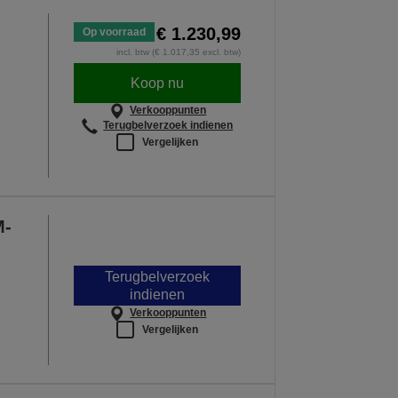
€ 1.230,99
Op voorraad
incl. btw (€ 1.017,35 excl. btw)
Koop nu
Verkooppunten
Terugbelverzoek indienen
Vergelijken
M-
Terugbelverzoek
indienen
Verkooppunten
Vergelijken