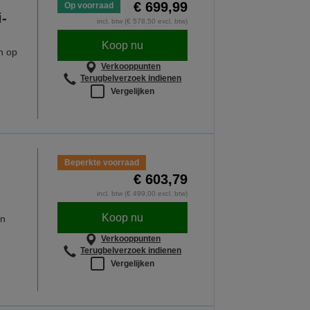
€ 699,99
Op voorraad
i-
incl. btw (€ 578,50 excl. btw)
Koop nu
n op
Verkooppunten
Terugbelverzoek indienen
Vergelijken
Beperkte voorraad
€ 603,79
incl. btw (€ 499,00 excl. btw)
Koop nu
en
Verkooppunten
Terugbelverzoek indienen
Vergelijken