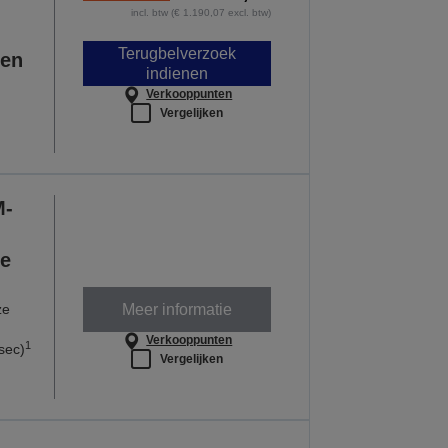
incl. btw (€ 1.190,07 excl. btw)
Terugbelverzoek
xen
indienen
Verkooppunten
Vergelijken
M-
ne
Meer informatie
ze
Verkooppunten
1
sec)
Vergelijken