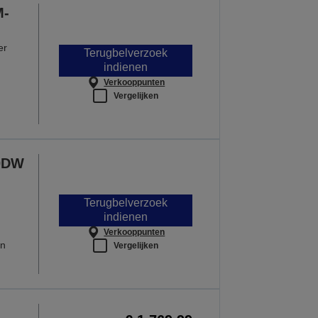
M-
er
Terugbelverzoek
indienen
Verkooppunten
Vergelijken
0DW
Terugbelverzoek
indienen
Verkooppunten
en
Vergelijken