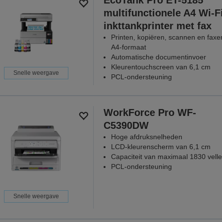
EcoTank Pro ET-5185
multifunctionele A4 Wi-F
inkttankprinter met fax
Printen, kopiëren, scannen en faxe
A4-formaat
Automatische documentinvoer
Kleurentouchscreen van 6,1 cm
Snelle weergave
PCL-ondersteuning
WorkForce Pro WF-
C5390DW
Hoge afdruksnelheden
LCD-kleurenscherm van 6,1 cm
Capaciteit van maximaal 1830 vell
PCL-ondersteuning
Snelle weergave