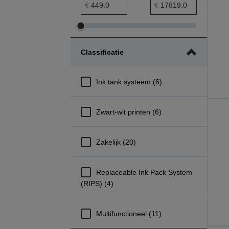
prijs minimumbereik
Maximumbereik prijs
€
€
Minimumbereik
Maximumbereik
prijs
prijs
Classificatie
aanpassen
aanpassen
Ink tank systeem (6)
Zwart-wit printen (6)
Zakelijk (20)
Replaceable Ink Pack System
(RIPS) (4)
Multifunctioneel (11)