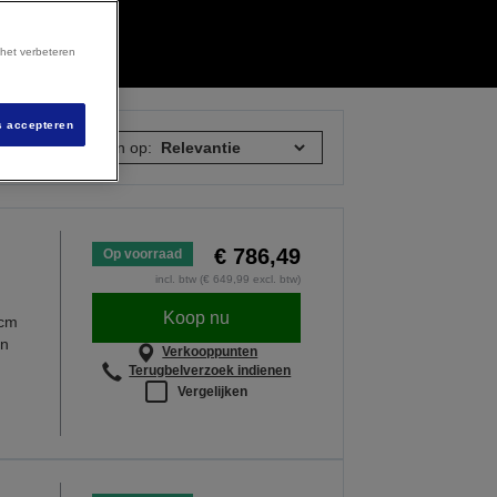
 het verbeteren
s accepteren
6 items
Sorteren op:
€ 786,49
Op voorraad
incl. btw (€ 649,99 excl. btw)
Koop nu
 cm
en
Verkooppunten
Terugbelverzoek indienen
Vergelijken