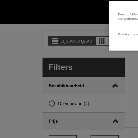
Door op “Alle
van websitena
Cookie-inst
Lijstweergave
Rasterweerg
Filters
Beschikbaarheid
Op voorraad (4)
Prijs