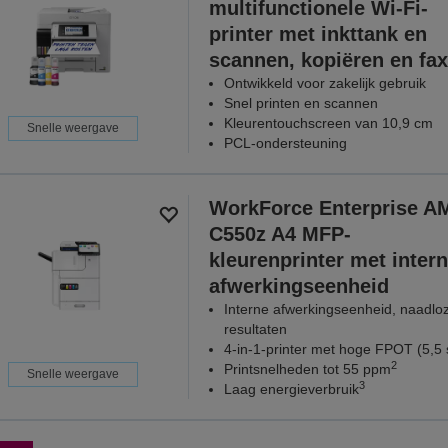
multifunctionele Wi-Fi-
printer met inkttank en
scannen, kopiëren en fa
Ontwikkeld voor zakelijk gebruik
Snel printen en scannen
Kleurentouchscreen van 10,9 cm
Snelle weergave
PCL-ondersteuning
WorkForce Enterprise A
C550z A4 MFP-
kleurenprinter met inter
afwerkingseenheid
Interne afwerkingseenheid, naadlo
resultaten
4-in-1-printer met hoge FPOT (5,5 
2
Printsnelheden tot 55 ppm
Snelle weergave
3
Laag energieverbruik