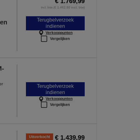
€ 1.769,99
incl. btw (€ 1.462,80 excl. btw)
Terugbelverzoek
xen
indienen
Verkooppunten
Vergelijken
M-
er
Terugbelverzoek
indienen
Verkooppunten
Vergelijken
€ 1.439,99
Uitverkocht