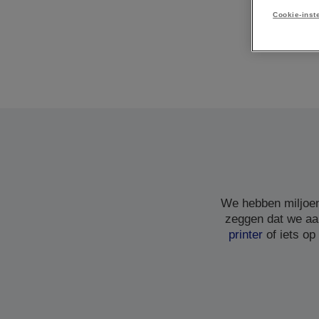
Cookie-inst
We hebben miljoen
zeggen dat we aa
printer
of iets op