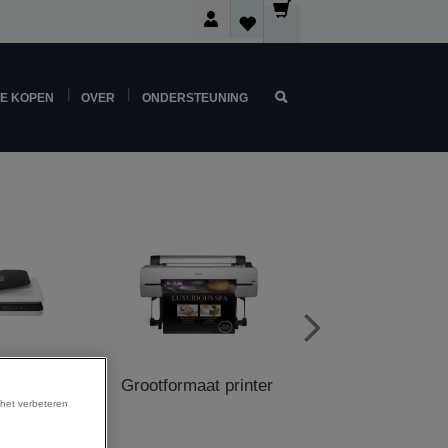
NE KOPEN
OVER
ONDERSTEUNING
ers
Grootformaat printer
POS Printe
 het verbeteren