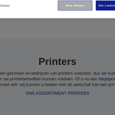
ellingen
Alles afwijzen
Alle cookie
Printers
en gezinnen en bedrijven van printers voorzien, dus we ku
n uw printerbehoeften kunnen voldoen. Of u nu een
inkjetpri
 maat wilt: wij kunnen u helpen met de aanschaf van een print
ONS ASSORTIMENT PRINTERS