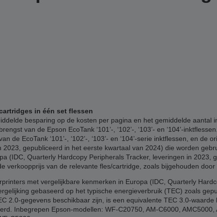
cartridges in één set flessen
delde besparing op de kosten per pagina en het gemiddelde aantal inkj
rengst van de Epson EcoTank ‘101’-, ‘102’-, ‘103’- en ‘104’-inktflesse
an de EcoTank ‘101’-, ‘102’-, ‘103’- en ‘104’-serie inktflessen, en de o
 2023, gepubliceerd in het eerste kwartaal van 2024) die worden gebru
pa (IDC, Quarterly Hardcopy Peripherals Tracker, leveringen in 2023, g
verkoopprijs van de relevante fles/cartridge, zoals bijgehouden door
printers met vergelijkbare kenmerken in Europa (IDC, Quarterly Hard
ergelijking gebaseerd op het typische energieverbruik (TEC) zoals gep
 TEC 2.0-gegevens beschikbaar zijn, is een equivalente TEC 3.0-waard
 verwijderd. Inbegrepen Epson-modellen: WF-C20750, AM-C6000, AMC50