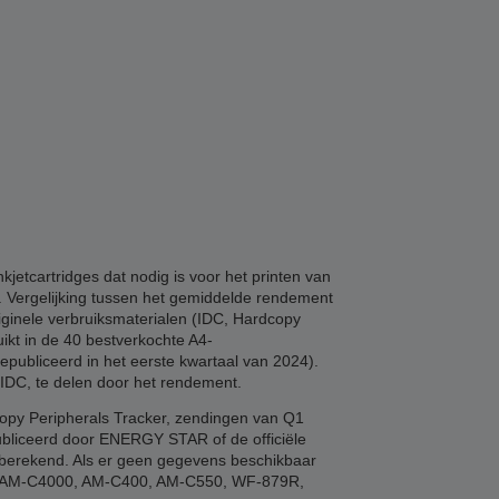
etcartridges dat nodig is voor het printen van
n. Vergelijking tussen het gemiddelde rendement
riginele verbruiksmaterialen (IDC, Hardcopy
ikt in de 40 bestverkochte A4-
epubliceerd in het eerste kwartaal van 2024).
 IDC, te delen door het rendement.
copy Peripherals Tracker, zendingen van Q1
ubliceerd door ENERGY STAR of de officiële
e berekend. Als er geen gegevens beschikbaar
00, AM-C4000, AM-C400, AM-C550, WF-879R,