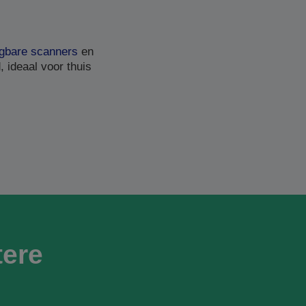
gbare scanners
en
 ideaal voor thuis
ere