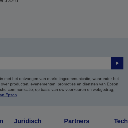
WF-C5390.
Verze
 in met het ontvangen van marketingcommunicatie, waaronder het
, over producten, evenementen, promoties en diensten van Epson
ische communicatie, op basis van uw voorkeuren en webgedrag,
van Epson
.
n
Juridisch
Partners
Tech