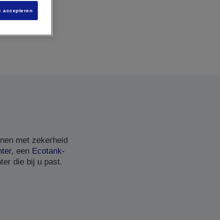
s accepteren
nnen met zekerheid
nter
, een
Ecotank-
er die bij u past.