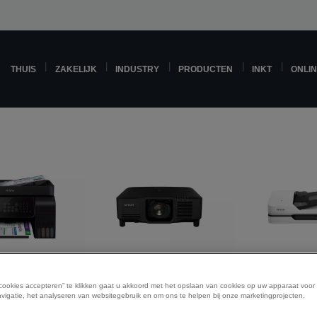
THUIS
ZAKELIJK
INDUSTRY
PRODUCTEN
INKT
ONLI
etprinters
Projectoren
Scann
 cookies accepteren” te klikken gaat u akkoord met het opslaan van cookies op uw apparaat voor
vigatie, het analyseren van websitegebruik en om ons te helpen bij onze marketingprojecten.