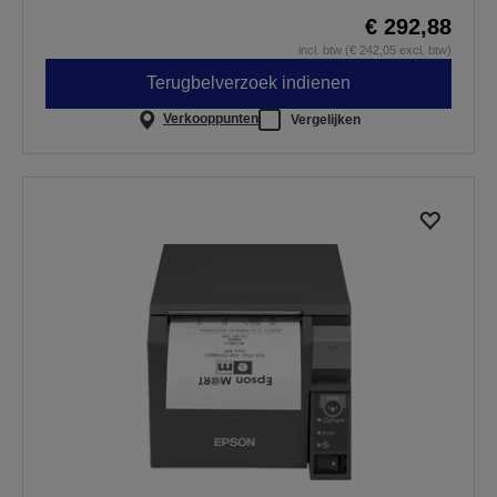
€ 292,88
incl. btw (€ 242,05 excl. btw)
Terugbelverzoek indienen
Verkooppunten
Vergelijken