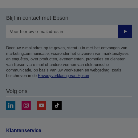
vorige
de
pagina
volgende
Blijf in contact met Epson
pagina
Verze
Door uw e-mailadres op te geven, stemt u in met het ontvangen van
marketingcommunicatie, waaronder het uitvoeren van marktanalyses
en enquêtes, over producten, evenementen, promoties en diensten
van Epson via e-mail of andere vormen van elektronische
communicatie, op basis van uw voorkeuren en webgedrag, zoals
beschreven in de
Privacyverklaring van Epson
.
Volg ons
Klantenservice