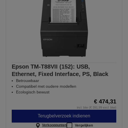
Epson TM-T88VII (152): USB,
Ethernet, Fixed Interface, PS, Black
Betrouwbaar
Compatibel met oudere modellen
Ecologisch bewust
€ 474,31
incl. btw (€ 391,99 excl. btw)
Terugbelverzoek indienen
Verkooppunten
Vergelijken