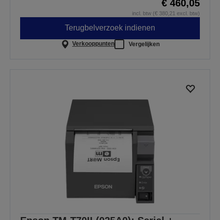
€ 460,05
incl. btw (€ 380,21 excl. btw)
Terugbelverzoek indienen
Verkooppunten
Vergelijken