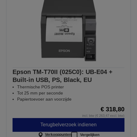
Epson TM-T70II (025C0): UB-E04 +
Built-in USB, PS, Black, EU
Thermische POS printer
Tot 25 mm per seconde
Papiertoevoer aan voorzijde
€ 318,80
incl. btw (€ 263,47 excl. btw)
Terugbelverzoek indienen
Verkooppunten
Vergelijken