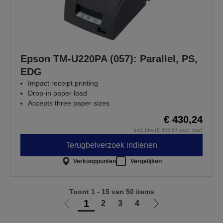
Epson TM-U220PA (057): Parallel, PS,
EDG
Impact receipt printing
Drop-in paper load
Accepts three paper sizes
€ 430,24
incl. btw (€ 355,57 excl. btw)
Terugbelverzoek indienen
Verkooppunten
Vergelijken
Toont 1 - 15 van 50 items
1
2
3
4
Ga
Ga
naar
naar