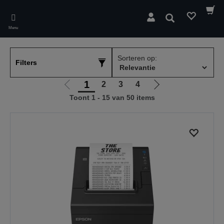
Skip
to
Zoeken
main
Menu
content
Sorteren op:
Filters
1
2
3
4
Ga
Ga
Toont 1 - 15 van 50 items
naar
naar
vorige
de
pagina
volgende
pagina