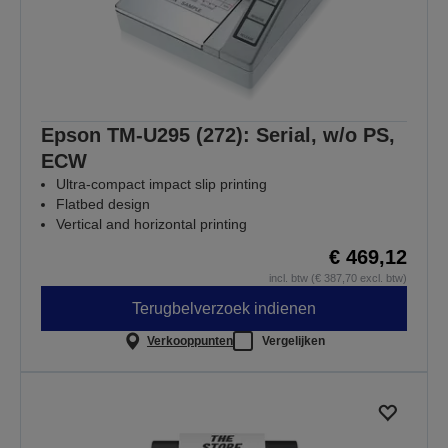
Epson TM-U295 (272): Serial, w/o PS,
ECW
Ultra-compact impact slip printing
Flatbed design
Vertical and horizontal printing
€ 469,12
incl. btw (€ 387,70 excl. btw)
Terugbelverzoek indienen
Verkooppunten
Vergelijken