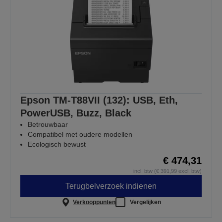
Epson TM-T88VII (132): USB, Eth,
PowerUSB, Buzz, Black
Betrouwbaar
Compatibel met oudere modellen
Ecologisch bewust
€ 474,31
incl. btw (€ 391,99 excl. btw)
Terugbelverzoek indienen
Verkooppunten
Vergelijken