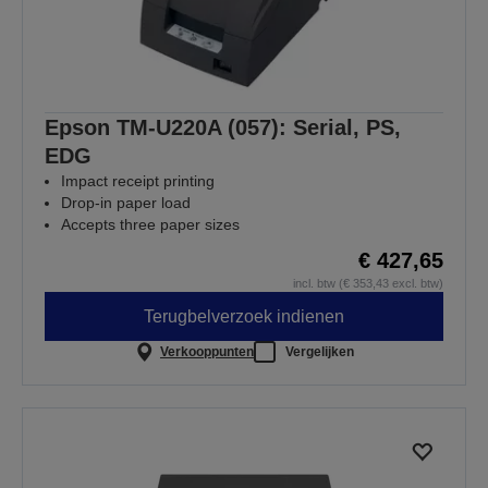
Epson TM-U220A (057): Serial, PS,
EDG
Impact receipt printing
Drop-in paper load
Accepts three paper sizes
€ 427,65
incl. btw (€ 353,43 excl. btw)
Terugbelverzoek indienen
Verkooppunten
Vergelijken