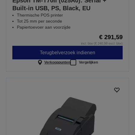
Epson TM-T70II (025A0): Serial +
Built-in USB, PS, Black, EU
Thermische POS printer
Tot 25 mm per seconde
Papiertoevoer aan voorzijde
€ 291,59
incl. btw (€ 240,98 excl. btw)
Terugbelverzoek indienen
Verkooppunten
Vergelijken