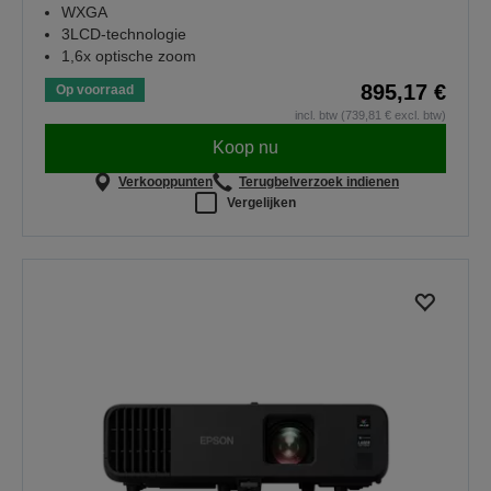
WXGA
3LCD-technologie
1,6x optische zoom
895,17 €
Op voorraad
incl. btw (739,81 € excl. btw)
Koop nu
Verkooppunten
Terugbelverzoek indienen
Vergelijken