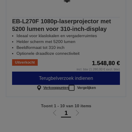
EB-L270F 1080p-laserprojector met
5200 lumen voor 310-inch-display
Ideaal voor klaslokalen en vergaderruimtes
Helder scherm met 5200 lumen
Beeldformaat tot 310 inch
Optionele draadloze connectiviteit
1.548,80 €
Uitverkocht
incl. btw (1.280,00 € excl. btw)
Terugbelverzoek indienen
Verkooppunten
Vergelijken
Toont 1 - 10 van 10 items
1
Ga
Ga
naar
naar
vorige
de