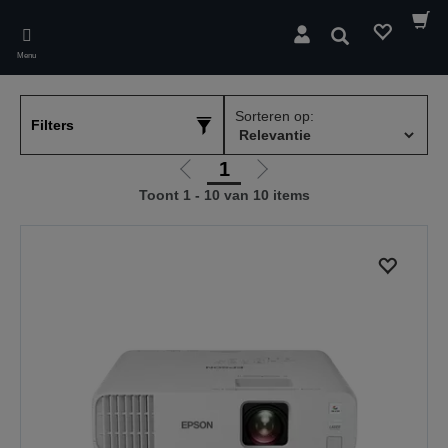
Skip
to
Zoeken
main
Menu
content
Sorteren op:
Filters
1
Ga
Ga
Toont 1 - 10 van 10 items
naar
naar
vorige
de
pagina
volgende
pagina