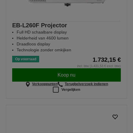
EB-L260F Projector
Full HD schaalbare display
Helderheid van 4600 lumen
Draadloos display
Technologie zonder omkijken
1.732,15 €
Op voorraad
incl. btw (1.431,53 € excl. btw)
Koop nu
Verkooppunten
Terugbelverzoek indienen
Vergelijken