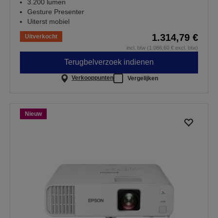
3.200 lumen
Gesture Presenter
Uiterst mobiel
1.314,79 €
Uitverkocht
incl. btw (1.086,60 € excl. btw)
Terugbelverzoek indienen
Verkooppunten
Vergelijken
Nieuw