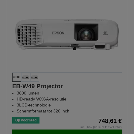
EB-W49 Projector
3800 lumen
HD-ready WXGA-resolutie
3LCD-technologie
Schermformaat tot 320 inch
748,61 €
Op voorraad
incl. btw (618,69 € excl. btw)