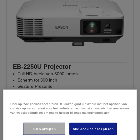
EB-2250U Projector
Full HD-beeld van 5000 lumen
Scherm tot 300 inch
Gesture Presenter
Optionele draadloze LAN-connectiviteit
1.317,97 €
Beperkte voorraad
Door op “Alle cookies accepteren” te klikken gaat u akkoord met het opslaan van
cookies op uw apparaat voor het verbeteren van websitenavigatie, het analyseren
incl. btw (1.089,23 € excl. btw)
van websitegebruik en om ons te helpen bij onze marketingprojecten.
Koop nu
Verkooppunten
Terugbelverzoek indienen
Alles afwijzen
Alle cookies accepteren
Vergelijken
Projectoren die