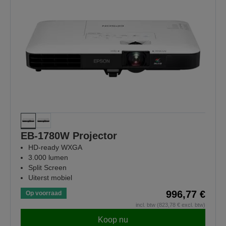
EB-1780W Projector
HD-ready WXGA
3.000 lumen
Split Screen
Uiterst mobiel
996,77 €
Op voorraad
incl. btw (823,78 € excl. btw)
Koop nu